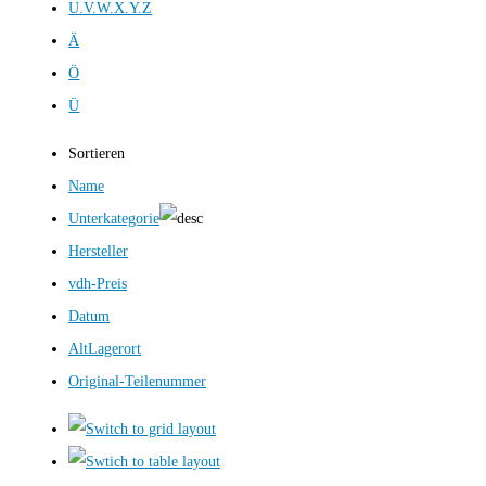
U.V.W.X.Y.Z
Ä
Ö
Ü
Sortieren
Name
Unterkategorie
Hersteller
vdh-Preis
Datum
AltLagerort
Original-Teilenummer