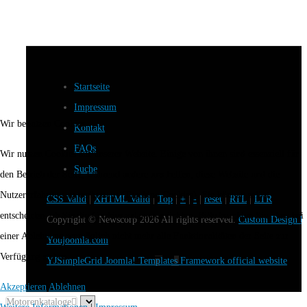
Startseite
Impressum
Wir benutzen Cookies
Kontakt
FAQs
Wir nutzen Cookies auf unserer Website. Einige von ihnen sind essenziell für
Suche
den Betrieb der Seite, während andere uns helfen, diese Website und die
Nutzererfahrung zu verbessern (Tracking Cookies). Sie können selbst
CSS Valid
|
XHTML Valid
|
Top
|
+
|
-
|
reset
|
RTL
|
LTR
entscheiden, ob Sie die Cookies zulassen möchten. Bitte beachten Sie, dass bei
Copyright ©
Newscorp
2026 All rights reserved.
Custom Design b
einer Ablehnung womöglich nicht mehr alle Funktionalitäten der Seite zur
Youjoomla.com
Verfügung stehen.
YJSimpleGrid Joomla! Templates Framework official website
Akzeptieren
Ablehnen
Motorenkataloge