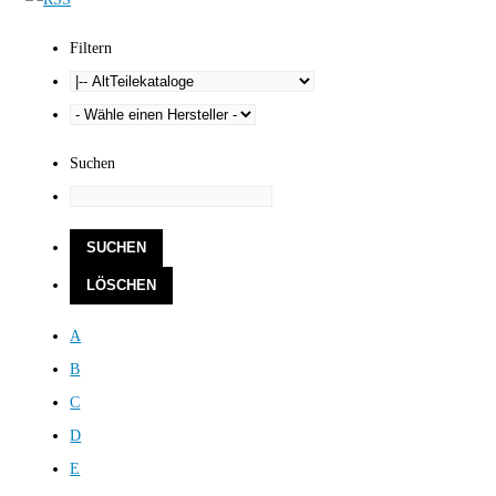
Filtern
Suchen
A
B
C
D
E