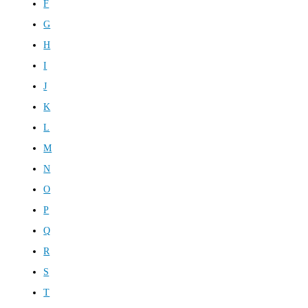
F
G
H
I
J
K
L
M
N
O
P
Q
R
S
T