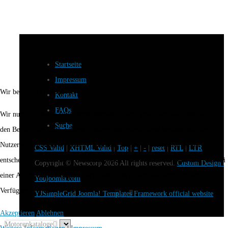
Startseite
Impressum
Wir benutzen Cookies
Kontakt
FAQs
Wir nutzen Cookies auf unserer Website. Einige von ihnen sind essenziell für
Suche
den Betrieb der Seite, während andere uns helfen, diese Website und die
Nutzererfahrung zu verbessern (Tracking Cookies). Sie können selbst
CSS Valid
|
XHTML Valid
|
Top
|
+
|
-
|
reset
|
RTL
|
LTR
entscheiden, ob Sie die Cookies zulassen möchten. Bitte beachten Sie, dass bei
Copyright ©
Newscorp
2026 All rights reserved.
Custom Design b
einer Ablehnung womöglich nicht mehr alle Funktionalitäten der Seite zur
Youjoomla.com
Verfügung stehen.
YJSimpleGrid Joomla! Templates Framework official website
Akzeptieren
Ablehnen
Motorenkataloge