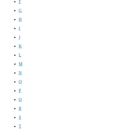
F
G
H
I
J
K
L
M
N
O
P
Q
R
S
T