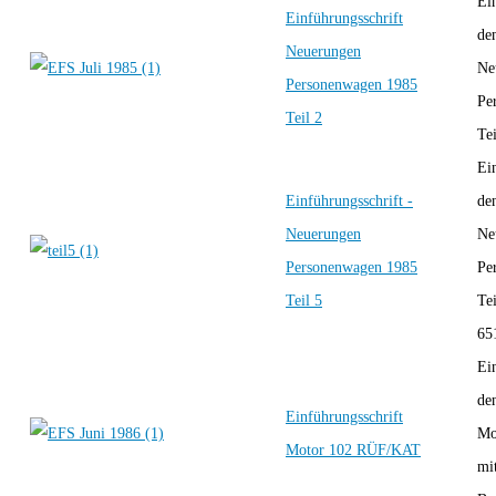
Ei
Einführungsschrift
de
Neuerungen
Ne
Personenwagen 1985
Pe
Teil 2
Tei
Ei
Einführungsschrift -
de
Neuerungen
Ne
Personenwagen 1985
Pe
Teil 5
Tei
65
Ei
de
Einführungsschrift
Mo
Motor 102 RÜF/KAT
mi