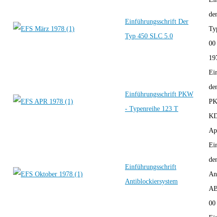
de
Einführungsschrift Der
Ty
Typ 450 SLC 5.0
00
197
Ei
de
Einführungsschrift PKW
PK
- Typenreihe 123 T
KD
Apr
Ei
de
Einführungsschrift
An
Antiblockiersystem
AB
00 