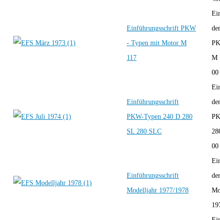
Ei
Einführungsschrift PKW
de
- Typen mit Motor M
PK
117
M 
00 
Ei
Einführungsschrift
de
PKW-Typen 240 D 280
PK
SL 280 SLC
28
00
Ei
Einführungsschrift
de
Modelljahr 1977/1978
Mo
19
Ei