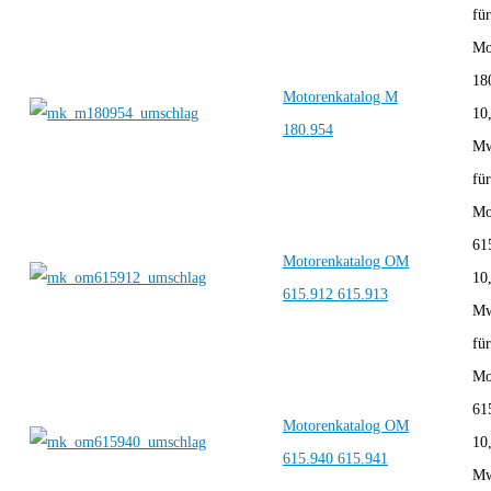
für
Mo
18
Motorenkatalog M
10
180.954
Mw
für
Mo
61
Motorenkatalog OM
10
615.912 615.913
Mw
für
Mo
61
Motorenkatalog OM
10
615.940 615.941
Mw