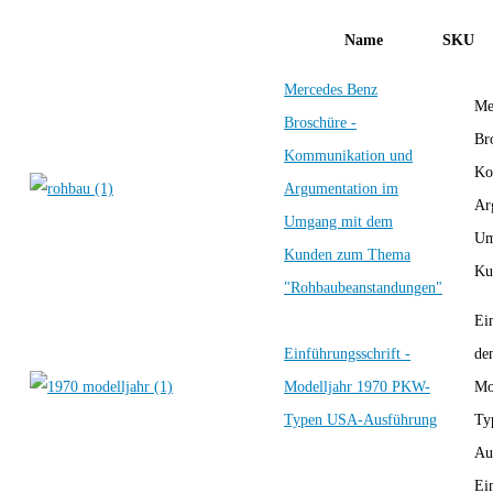
Name
SKU
Mercedes Benz
Me
Broschüre -
Br
Kommunikation und
Ko
Argumentation im
Ar
Umgang mit dem
Um
Kunden zum Thema
Ku
"Rohbaubeanstandungen"
Ei
Einführungsschrift -
de
Modelljahr 1970 PKW-
Mo
Typen USA-Ausführung
Ty
Au
Ei