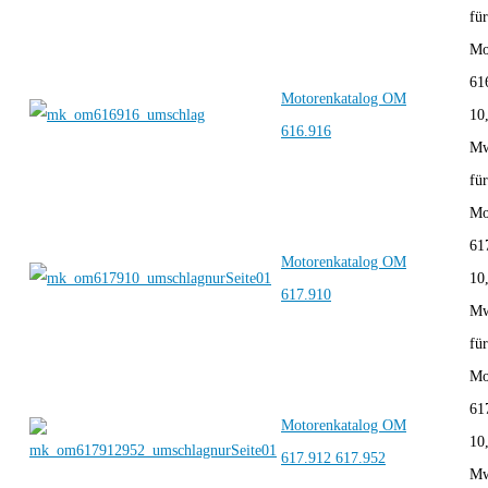
für
Mo
61
Motorenkatalog OM
10
616.916
Mw
für
Mo
61
Motorenkatalog OM
10
617.910
Mw
für
Mo
61
Motorenkatalog OM
10
617.912 617.952
Mw