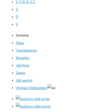
U.V.W.X.Y.Z
Ä
Ö
Ü
Sortieren
Name
Unterkategorie
Hersteller
vdh-Preis
Datum
AltLagerort
Original-Teilenummer