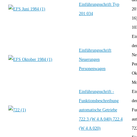
Einführungsschrift Typ
20
201.034
16
10
Ei
de
Einführungsschrift
Ne
Neuerungen
Pe
Personenwagen
Ok
Mod
Einführungsschrift -
Ei
Funktionsbeschreibung
de
automatische Getriebe
Fu
722.3 (W 4 A 040) 722.4
au
(W 4 A 020)
72