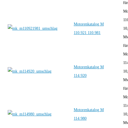
für
Mo
11
Motorenkatalog M
10
110.921 110.981
Mw
für
Mo
11
Motorenkatalog M
10
114.920
Mw
für
Mo
11
Motorenkatalog M
10
114.980
Mw