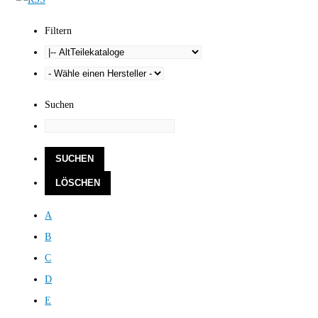
Filtern
Suchen
A
B
C
D
E