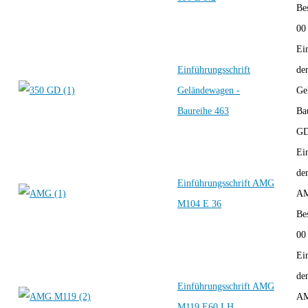
Be
00
Ei
Einführungsschrift
de
Geländewagen -
Ge
Baureihe 463
Ba
GD
Ei
de
Einführungsschrift AMG
AM
M104 E 36
Be
00 
Ei
de
Einführungsschrift AMG
AM
M119 E60 LH