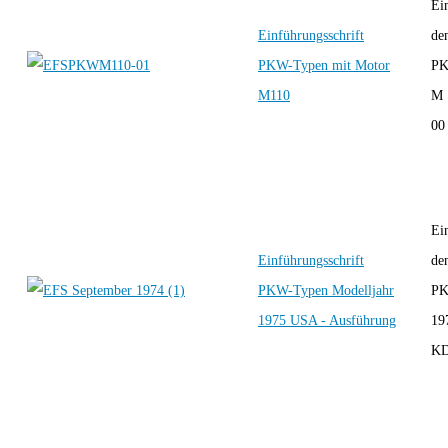
Ei
Einführungsschrift
de
PKW-Typen mit Motor
PK
M110
M 
00 
Ei
Einführungsschrift
de
PKW-Typen Modelljahr
PK
1975 USA - Ausführung
19
KD