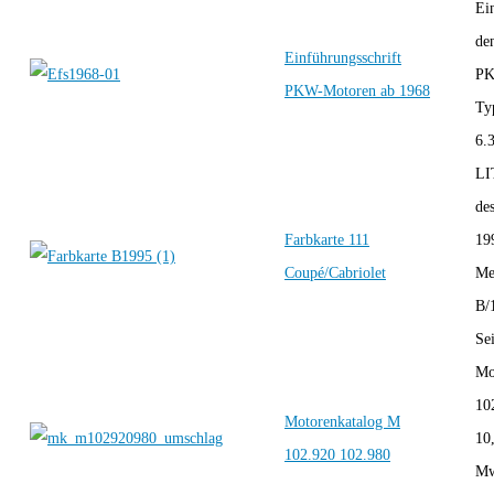
Ei
de
Einführungsschrift
PK
PKW-Motoren ab 1968
Ty
6.
LI
de
Farbkarte 111
19
Coupé/Cabriolet
Me
B/
Sei
Mo
10
Motorenkatalog M
10
102.920 102.980
Mw