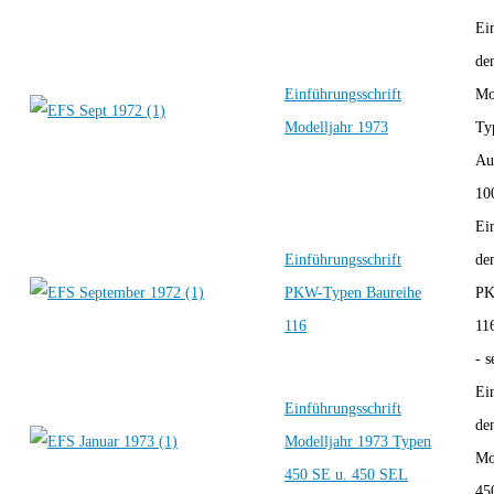
Ei
de
Einführungsschrift
Mo
Modelljahr 1973
Ty
Au
100
Ei
Einführungsschrift
de
PKW-Typen Baureihe
PK
116
11
- s
Ei
Einführungsschrift
de
Modelljahr 1973 Typen
Mo
450 SE u. 450 SEL
45