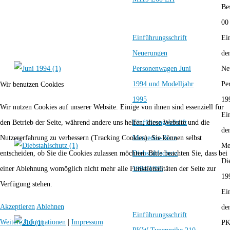
Be
00 
Einführungsschrift
Ei
Neuerungen
de
Personenwagen Juni
Ne
1994 und Modelljahr
Pe
Wir benutzen Cookies
1995
19
Wir nutzen Cookies auf unserer Website. Einige von ihnen sind essenziell für
Ei
Einführungsschrift
den Betrieb der Seite, während andere uns helfen, diese Website und die
de
Mercedes-Benz
Nutzererfahrung zu verbessern (Tracking Cookies). Sie können selbst
Me
Diebstahlschutz
entscheiden, ob Sie die Cookies zulassen möchten. Bitte beachten Sie, dass bei
Di
1994/1995
einer Ablehnung womöglich nicht mehr alle Funktionalitäten der Seite zur
19
Verfügung stehen.
Ei
Akzeptieren
Ablehnen
de
Einführungsschrift
Weitere Informationen
|
Impressum
PK