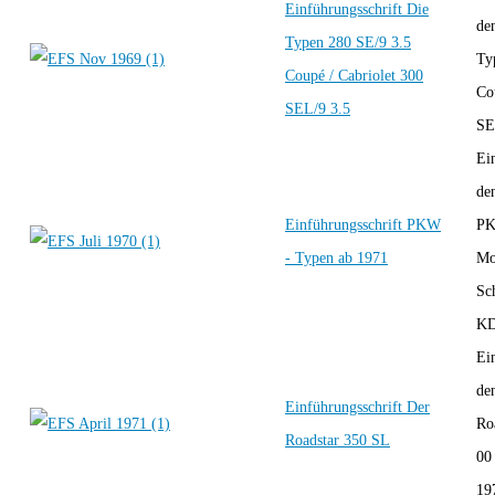
Einführungsschrift Die
de
Typen 280 SE/9 3.5
Ty
Coupé / Cabriolet 300
Co
SEL/9 3.5
SE
Ei
de
Einführungsschrift PKW
PK
- Typen ab 1971
Mo
Sc
KD
Ei
de
Einführungsschrift Der
Ro
Roadstar 350 SL
00
19