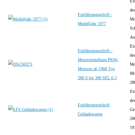
Ei
de
Einführungsschrift -
Mo
Modelljahr 1977
Sc
Au
Ei
Einführungsschrift -
de
Motoreinstellung PKW-
Mo
Motoren ab 1968 Typ
Mo
280 S bis 300 SEL 6.3
280
Ei
de
Einführungsschrift
Ge
Geländewagen
20
19