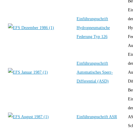
Bes
Ei
Einführungsschrift
de
Hydropneumatische
Hy
Federung Typ 126
Fe
Au
Ei
Einführungsschrift
de
Automatisches Sperr-
Au
Differential (ASD)
Di
Bes
Ei
de
Einführungsschrift ASR
AS
Sc