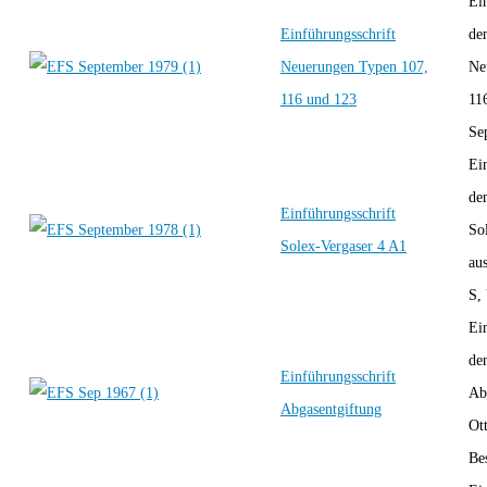
Ei
Einführungsschrift
de
Neuerungen Typen 107,
Ne
116 und 123
11
Se
Ei
de
Einführungsschrift
So
Solex-Vergaser 4 A1
au
S,
Ei
de
Einführungsschrift
Ab
Abgasentgiftung
Ot
Bes