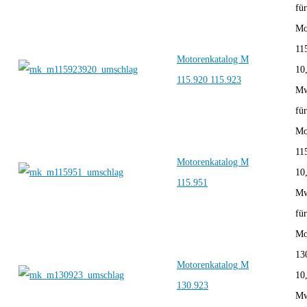
für
Mo
11
Motorenkatalog M
10
115.920 115.923
Mw
für
Mo
11
Motorenkatalog M
10
115.951
Mw
für
Mo
13
Motorenkatalog M
10
130.923
Mw