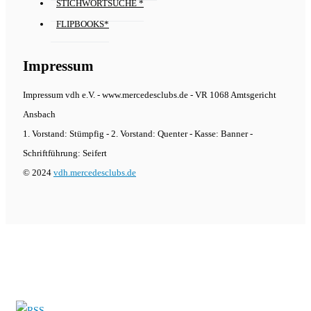
STICHWORTSUCHE *
FLIPBOOKS*
Impressum
Impressum vdh e.V. - www.mercedesclubs.de - VR 1068 Amtsgericht
Ansbach
1. Vorstand: Stümpfig - 2. Vorstand: Quenter - Kasse: Banner -
Schriftführung: Seifert
© 2024
vdh.mercedesclubs.de