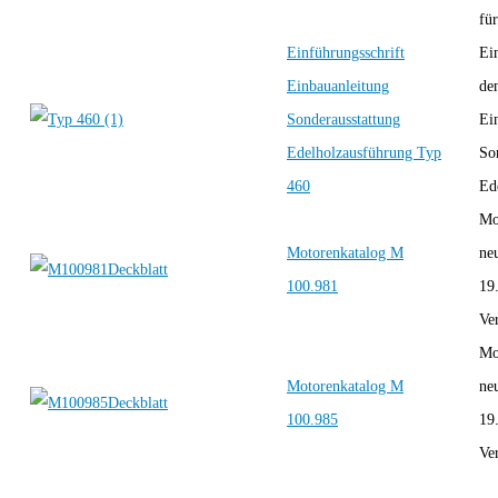
für
Einführungsschrift
Ei
Einbauanleitung
de
Sonderausstattung
Ei
Edelholzausführung Typ
So
460
Ed
Mo
Motorenkatalog M
ne
100.981
19
Ver
Mo
Motorenkatalog M
ne
100.985
19
Ver