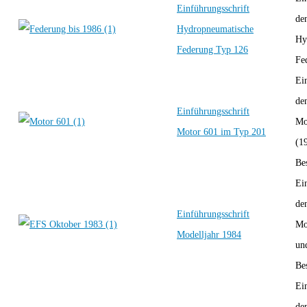
Einführungsschrift
de
Hydropneumatische
Hy
Federung Typ 126
Fe
Ei
de
Einführungsschrift
Mo
Motor 601 im Typ 201
(1
Bes
Ei
de
Einführungsschrift
Mo
Modelljahr 1984
un
Bes
Ei
de