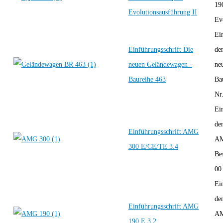
19
Evolutionsausführung II
Ev
Ei
Einführungsschrift Die
de
neuen Geländewagen -
ne
Baureihe 463
Ba
Nr.
Ei
de
Einführungsschrift AMG
AM
300 E/CE/TE 3.4
Be
00 
Ei
de
Einführungsschrift AMG
AM
190 E 3.2