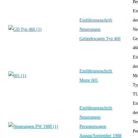
Bes
Ei
Einführungsschrift
de
Neuerungen
Ne
Geländewagen Typ 460
Ge
46
Ei
de
Einführungsschrift
Mo
Motor 601
Ty
TU
Ei
Einführungsschrift
de
Neuerungen
Ne
Personenwagen
Pe
August/September 1988