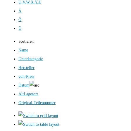
U.V.W.X.Y.Z
Ä
Ö
Ü
Sortieren
Name
Unterkategorie
Hersteller
vdh-Preis
Datum
AltLagerort
Original-Teilenummer