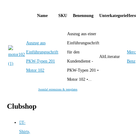
Name
SKU
Benennung
Unterkategorie
Herst
Auszug aus einer
Auszug aus
Einführungsschrift
Einführungsschrift
für den
Merc
AltLiteratur
PKW-Typen 201
Kundendienst -
Benz
Motor 102
PKW-Typen 201 •
Motor 102 •...
Joomla! extensions & templates
Clubshop
T-
Shirts,