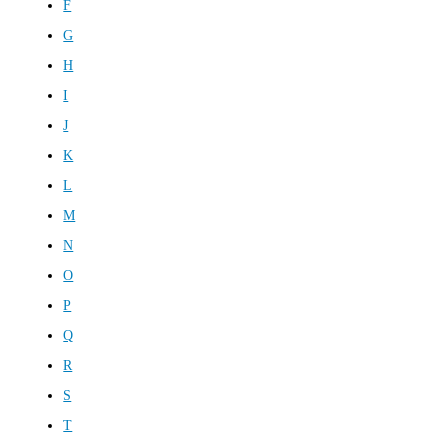
F
G
H
I
J
K
L
M
N
O
P
Q
R
S
T