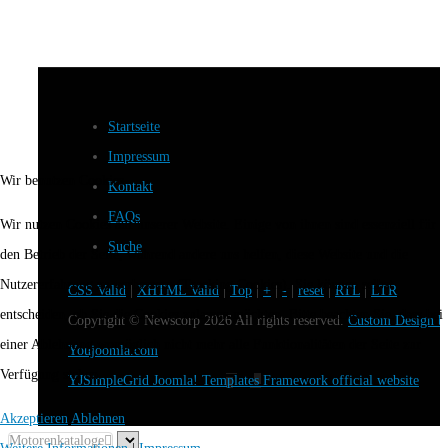
Startseite
Impressum
Wir benutzen Cookies
Kontakt
FAQs
Wir nutzen Cookies auf unserer Website. Einige von ihnen sind essenziell für
Suche
den Betrieb der Seite, während andere uns helfen, diese Website und die
Nutzererfahrung zu verbessern (Tracking Cookies). Sie können selbst
CSS Valid
|
XHTML Valid
|
Top
|
+
|
-
|
reset
|
RTL
|
LTR
entscheiden, ob Sie die Cookies zulassen möchten. Bitte beachten Sie, dass bei
Copyright ©
Newscorp
2026 All rights reserved.
Custom Design b
einer Ablehnung womöglich nicht mehr alle Funktionalitäten der Seite zur
Youjoomla.com
Verfügung stehen.
YJSimpleGrid Joomla! Templates Framework official website
Akzeptieren
Ablehnen
Motorenkataloge