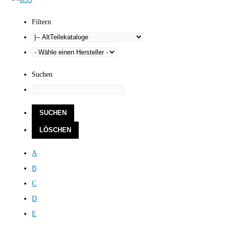
Filtern
Suchen
A
B
C
D
E