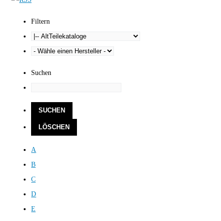
Filtern
Suchen
A
B
C
D
E