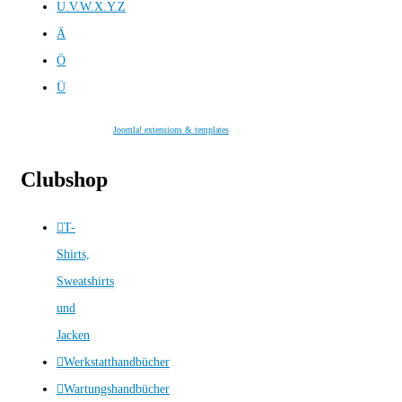
U.V.W.X.Y.Z
Ä
Ö
Ü
Joomla! extensions & templates
Clubshop
T-
Shirts,
Sweatshirts
und
Jacken
Werkstatthandbücher
Wartungshandbücher