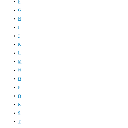
F
G
H
I
J
K
L
M
N
O
P
Q
R
S
T