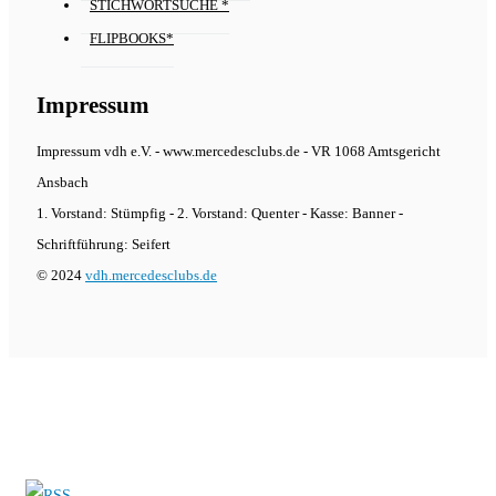
STICHWORTSUCHE *
FLIPBOOKS*
Impressum
Impressum vdh e.V. - www.mercedesclubs.de - VR 1068 Amtsgericht
Ansbach
1. Vorstand: Stümpfig - 2. Vorstand: Quenter - Kasse: Banner -
Schriftführung: Seifert
© 2024
vdh.mercedesclubs.de