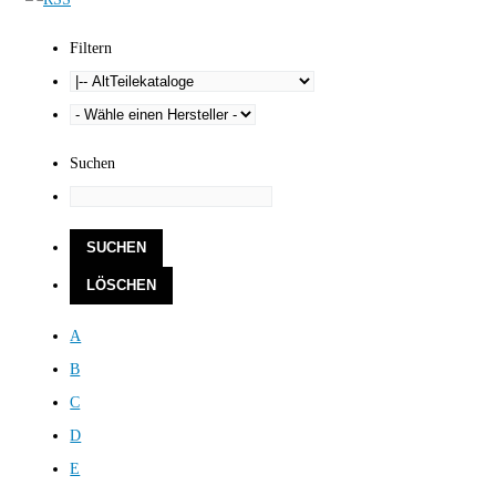
Filtern
Suchen
A
B
C
D
E