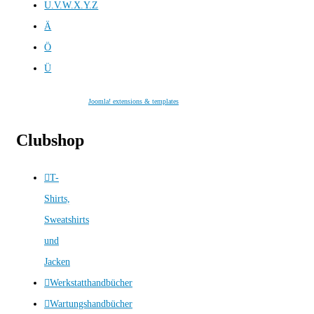
U.V.W.X.Y.Z
Ä
Ö
Ü
Joomla! extensions & templates
Clubshop
T-
Shirts,
Sweatshirts
und
Jacken
Werkstatthandbücher
Wartungshandbücher