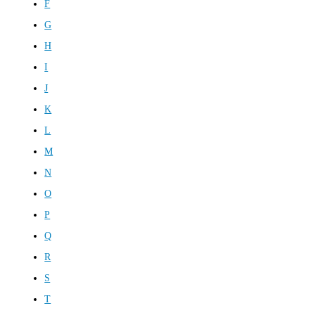
F
G
H
I
J
K
L
M
N
O
P
Q
R
S
T