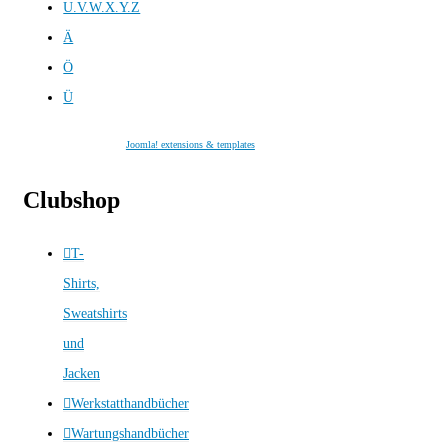
U.V.W.X.Y.Z
Ä
Ö
Ü
Joomla! extensions & templates
Clubshop
T-
Shirts,
Sweatshirts
und
Jacken
Werkstatthandbücher
Wartungshandbücher