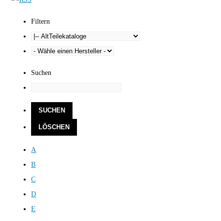
Filtern
Suchen
A
B
C
D
E