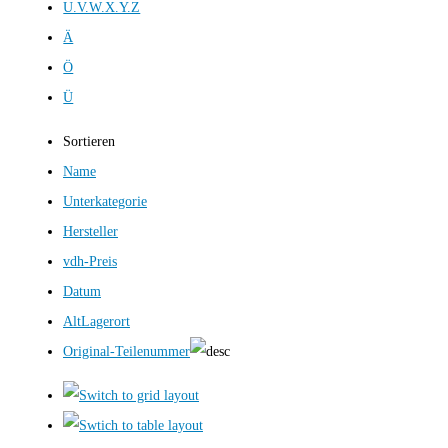
U.V.W.X.Y.Z
Ä
Ö
Ü
Sortieren
Name
Unterkategorie
Hersteller
vdh-Preis
Datum
AltLagerort
Original-Teilenummer