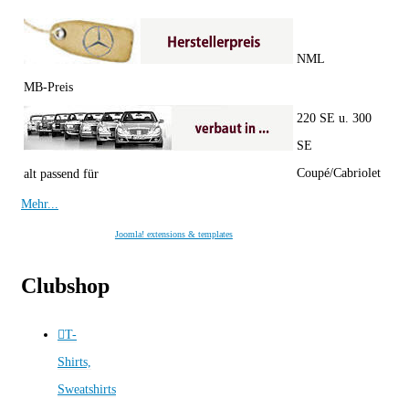
NML
MB-Preis
220 SE u. 300
SE
Coupé/Cabriolet
alt passend für
Mehr...
Joomla! extensions & templates
Clubshop
T-
Shirts,
Sweatshirts