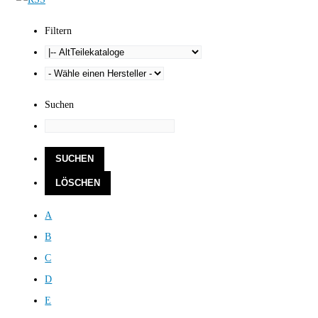
Filtern
Suchen
A
B
C
D
E