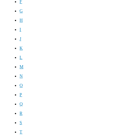
F
G
H
I
J
K
L
M
N
O
P
Q
R
S
T