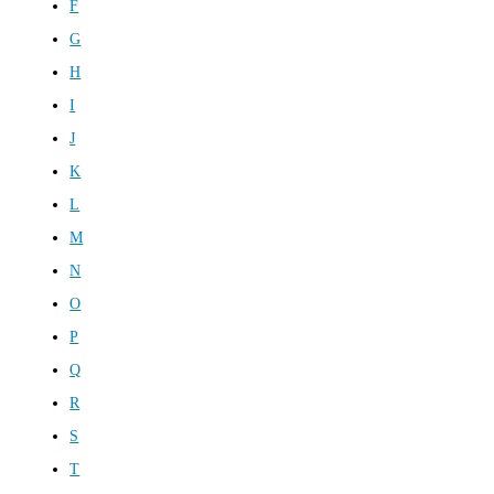
F
G
H
I
J
K
L
M
N
O
P
Q
R
S
T