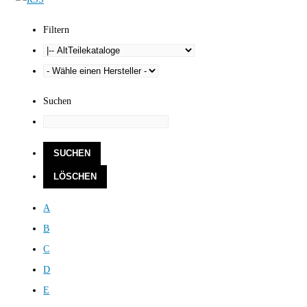
Filtern
Suchen
A
B
C
D
E