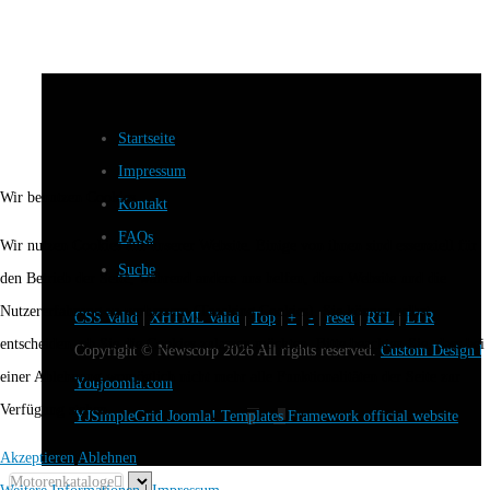
Startseite
Impressum
Wir benutzen Cookies
Kontakt
FAQs
Wir nutzen Cookies auf unserer Website. Einige von ihnen sind essenziell für
Suche
den Betrieb der Seite, während andere uns helfen, diese Website und die
Nutzererfahrung zu verbessern (Tracking Cookies). Sie können selbst
CSS Valid
|
XHTML Valid
|
Top
|
+
|
-
|
reset
|
RTL
|
LTR
entscheiden, ob Sie die Cookies zulassen möchten. Bitte beachten Sie, dass bei
Copyright ©
Newscorp
2026 All rights reserved.
Custom Design b
einer Ablehnung womöglich nicht mehr alle Funktionalitäten der Seite zur
Youjoomla.com
Verfügung stehen.
YJSimpleGrid Joomla! Templates Framework official website
Akzeptieren
Ablehnen
Motorenkataloge