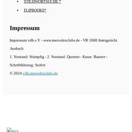
STICHWORTSUCHE *
FLIPBOOKS*
Impressum
Impressum vdh e.V. - www.mercedesclubs.de - VR 1068 Amtsgericht
Ansbach
1. Vorstand: Stümpfig - 2. Vorstand: Quenter - Kasse: Banner -
Schriftführung: Seifert
© 2024
vdh.mercedesclubs.de