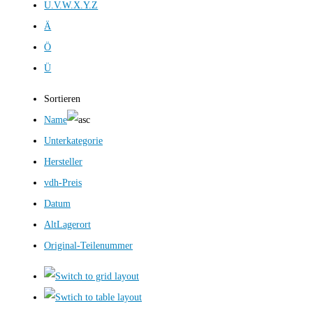
U.V.W.X.Y.Z
Ä
Ö
Ü
Sortieren
Name
Unterkategorie
Hersteller
vdh-Preis
Datum
AltLagerort
Original-Teilenummer