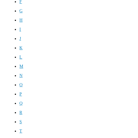
F
G
H
I
J
K
L
M
N
O
P
Q
R
S
T