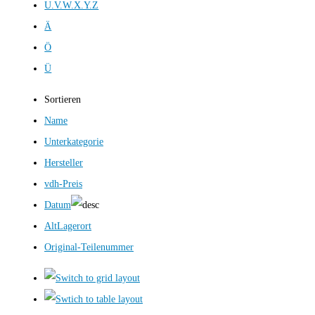
U.V.W.X.Y.Z
Ä
Ö
Ü
Sortieren
Name
Unterkategorie
Hersteller
vdh-Preis
Datum
AltLagerort
Original-Teilenummer