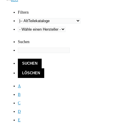
Filtern
Suchen
A
B
C
D
E