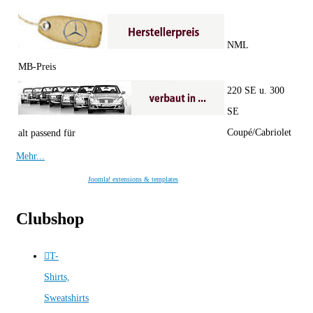
NML
MB-Preis
220 SE u. 300
SE
Coupé/Cabriolet
alt passend für
Mehr...
Joomla! extensions & templates
Clubshop
T-
Shirts,
Sweatshirts