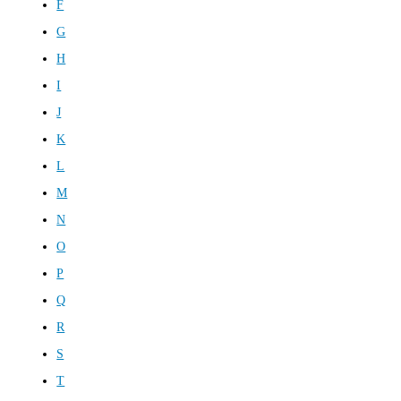
F
G
H
I
J
K
L
M
N
O
P
Q
R
S
T