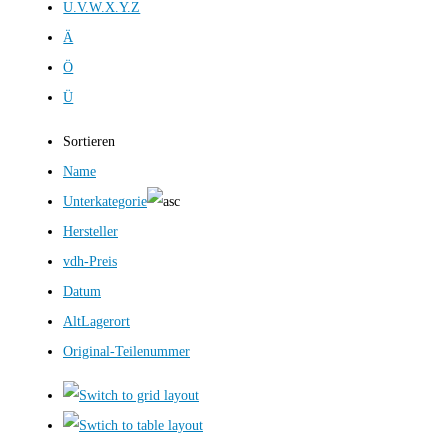
U.V.W.X.Y.Z
Ä
Ö
Ü
Sortieren
Name
Unterkategorie
Hersteller
vdh-Preis
Datum
AltLagerort
Original-Teilenummer