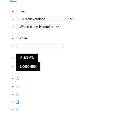
Filtern
Suchen
A
B
C
D
E