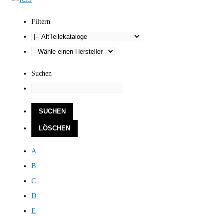
Filtern
Suchen
A
B
C
D
E