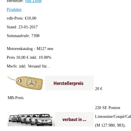
Hersteller:
vdh
Zeige
Produkte
vdh-Preis:
€
10,00
Stand:
23-01-2017
Seitenaufrufe:
7398
Motorenkatalog - M127 neu
Preis 10,00 € inkl. 19.00%
MwSt. inkl. Versand für...
20 €
MB-Preis
220 SE Ponton
Limousine/Coupé/Cab
(M 127.980, 983),