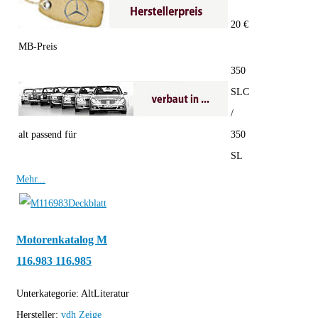
20 €
MB-Preis
350
SLC
/
alt passend für
350
SL
Mehr...
Motorenkatalog M
116.983 116.985
Unterkategorie:
AltLiteratur
Hersteller:
vdh
Zeige