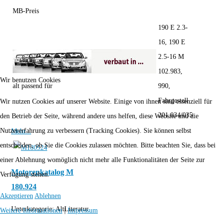
MB-Preis
190 E 2.3-
16, 190 E
2.5-16 M
102.983,
Wir benutzen Cookies
alt passend für
990,
Fahrgestell
Wir nutzen Cookies auf unserer Website. Einige von ihnen sind essenziell für
201.034/035
den Betrieb der Seite, während andere uns helfen, diese Website und die
Nutzererfahrung zu verbessern (Tracking Cookies). Sie können selbst
Mehr...
entscheiden, ob Sie die Cookies zulassen möchten. Bitte beachten Sie, dass bei
einer Ablehnung womöglich nicht mehr alle Funktionalitäten der Seite zur
Motorenkatalog M
Verfügung stehen.
180.924
Akzeptieren
Ablehnen
Unterkategorie:
AltLiteratur
Weitere Informationen
|
Impressum