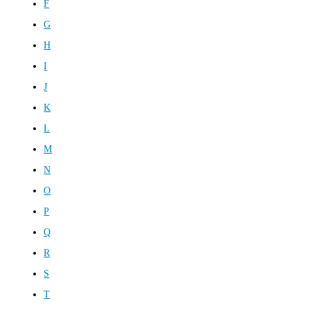
F
G
H
I
J
K
L
M
N
O
P
Q
R
S
T