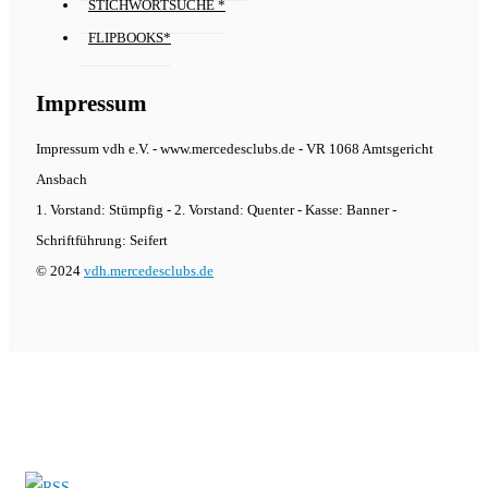
STICHWORTSUCHE *
FLIPBOOKS*
Impressum
Impressum vdh e.V. - www.mercedesclubs.de - VR 1068 Amtsgericht
Ansbach
1. Vorstand: Stümpfig - 2. Vorstand: Quenter - Kasse: Banner -
Schriftführung: Seifert
© 2024
vdh.mercedesclubs.de