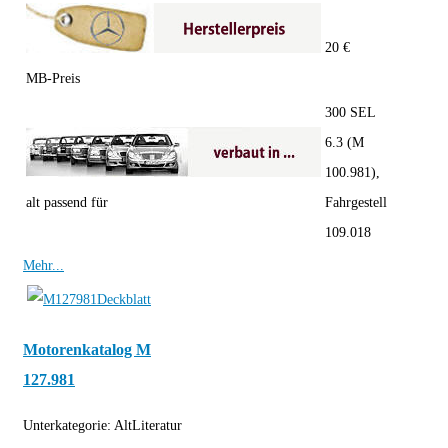
20 €
MB-Preis
300 SEL
6.3 (M
100.981),
alt passend für
Fahrgestell
109.018
Mehr...
Motorenkatalog M
127.981
Unterkategorie:
AltLiteratur