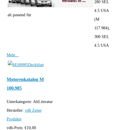
280 SEL
4.5 USA
alt passend für
(M
117.984),
300 SEL
4.5 USA
Mehr...
Motorenkatalog M
100.985
Unterkategorie:
AltLiteratur
Hersteller:
vdh
Zeige
Produkte
vdh-Preis:
€
10,00