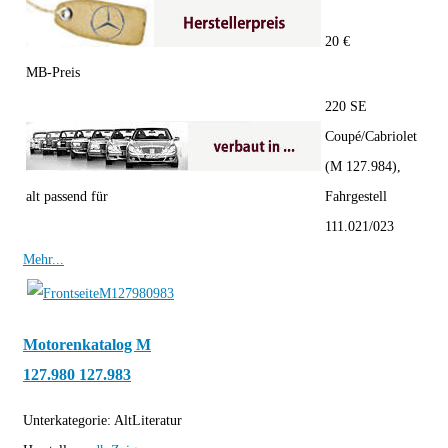
20 €
MB-Preis
220 SE
Coupé/Cabriolet
(M 127.984),
alt passend für
Fahrgestell
111.021/023
Mehr...
Motorenkatalog M
127.980 127.983
Unterkategorie:
AltLiteratur