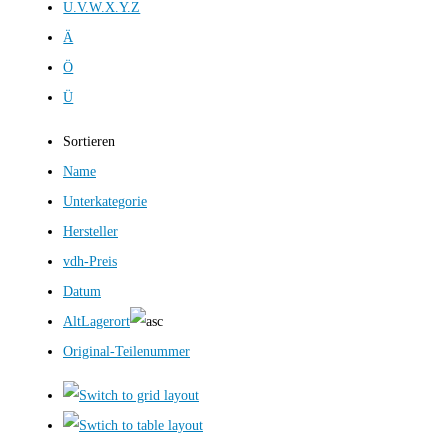
U.V.W.X.Y.Z
Ä
Ö
Ü
Sortieren
Name
Unterkategorie
Hersteller
vdh-Preis
Datum
AltLagerort
Original-Teilenummer