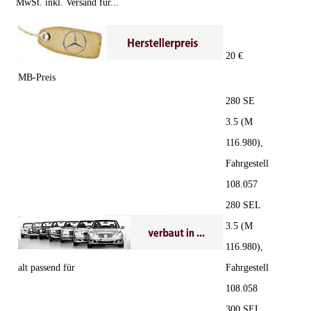
MwSt. inkl. Versand für...
20 €
MB-Preis
280 SE
3.5 (M
116.980),
Fahrgestell
108.057
280 SEL
3.5 (M
116.980),
alt passend für
Fahrgestell
108.058
300 SEL