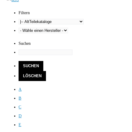
Filtern
Suchen
A
B
C
D
E