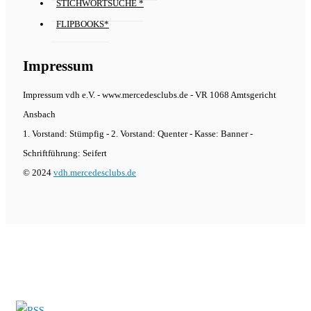
STICHWORTSUCHE *
FLIPBOOKS*
Impressum
Impressum vdh e.V. - www.mercedesclubs.de - VR 1068 Amtsgericht
Ansbach
1. Vorstand: Stümpfig - 2. Vorstand: Quenter - Kasse: Banner -
Schriftführung: Seifert
© 2024
vdh.mercedesclubs.de