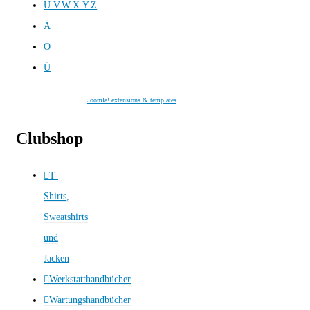
U.V.W.X.Y.Z
Ä
Ö
Ü
Joomla! extensions & templates
Clubshop
T-
Shirts,
Sweatshirts
und
Jacken
Werkstatthandbücher
Wartungshandbücher