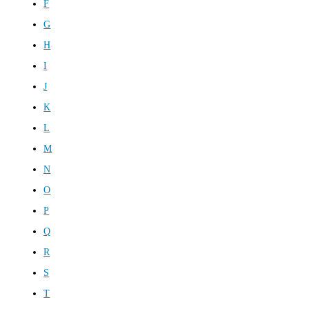
F
G
H
I
J
K
L
M
N
O
P
Q
R
S
T