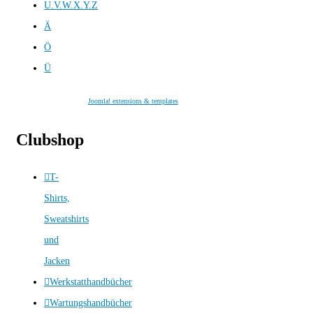
U.V.W.X.Y.Z
Ä
Ö
Ü
Joomla! extensions & templates
Clubshop
T-
Shirts,
Sweatshirts
und
Jacken
Werkstatthandbücher
Wartungshandbücher