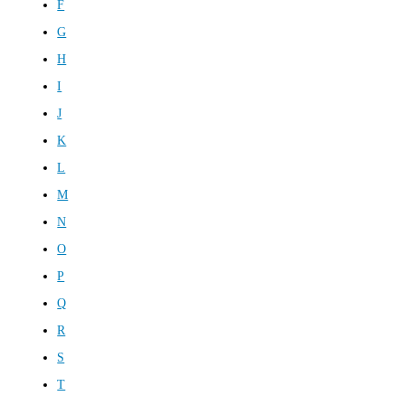
F
G
H
I
J
K
L
M
N
O
P
Q
R
S
T