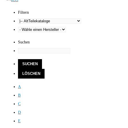
Filtern
Suchen
A
B
C
D
E