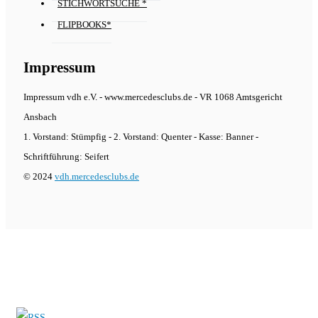
STICHWORTSUCHE *
FLIPBOOKS*
Impressum
Impressum vdh e.V. - www.mercedesclubs.de - VR 1068 Amtsgericht
Ansbach
1. Vorstand: Stümpfig - 2. Vorstand: Quenter - Kasse: Banner -
Schriftführung: Seifert
© 2024
vdh.mercedesclubs.de