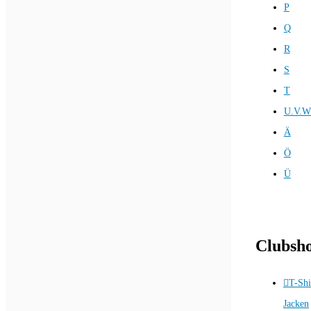
P
Q
R
S
T
U.V.W
Ä
Ö
Ü
Clubsh
T-Shi
Jacken