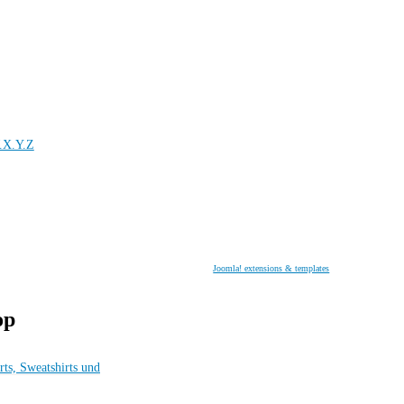
.X.Y.Z
Joomla! extensions & templates
op
rts, Sweatshirts und