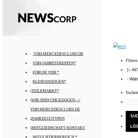
VDH.MERCEDESCLUBS.DE
Filtern
VDH-JAHRESTREFFEN*
FORUM VDH *
KLEINANZEIGEN*
TEILEMARKT*
Suche
WIR SIND UMGEZOGEN -->
VDH.MERCEDESCLUBS.DE
FAHRZEUGTYPEN
MITGLIEDSCHAFT KONTAKT
MITGLIEDERBEREICH *