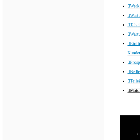
Werks
Wart
Tabel
Wartu
Einfü
Kunden
Prosp
Bedie
Teile
Motor