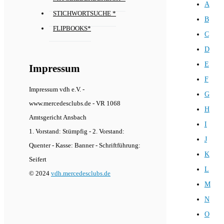
A
STICHWORTSUCHE *
B
FLIPBOOKS*
C
D
E
Impressum
F
Impressum vdh e.V. -
G
www.mercedesclubs.de - VR 1068
H
Amtsgericht Ansbach
I
1. Vorstand: Stümpfig - 2. Vorstand:
J
Quenter - Kasse: Banner - Schriftführung:
K
Seifert
L
© 2024
vdh.mercedesclubs.de
M
N
O