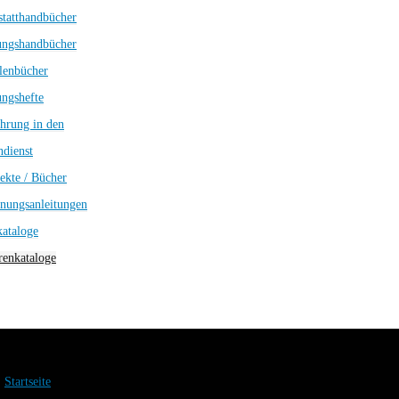
tatthandbücher
ungshandbücher
lenbücher
ngshefte
hrung in den
dienst
ekte / Bücher
nungsanleitungen
kataloge
enkataloge
Startseite