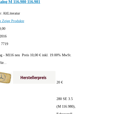
alog M 116.980 116.981
e:
AltLiteratur
h
Zeige Produkte
0,00
2016
:
7719
og - M116 neu Preis 10,00 € inkl. 19.00% MwSt.
ür...
20 €
280 SE 3.5
(M 116.980),