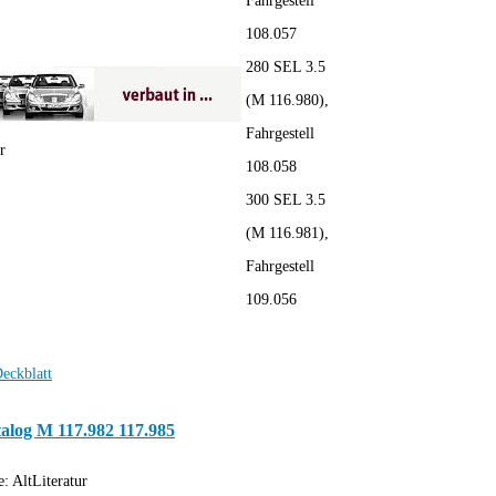
Fahrgestell
108.057
280 SEL 3.5
(M 116.980),
Fahrgestell
r
108.058
300 SEL 3.5
(M 116.981),
Fahrgestell
109.056
alog M 117.982 117.985
e:
AltLiteratur