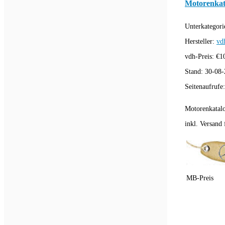
Motorenkat
Unterkategori
Hersteller:
vd
vdh-Preis:
€
1
Stand:
30-08-
Seitenaufrufe
Motorenkatal
inkl. Versand f
MB-Preis