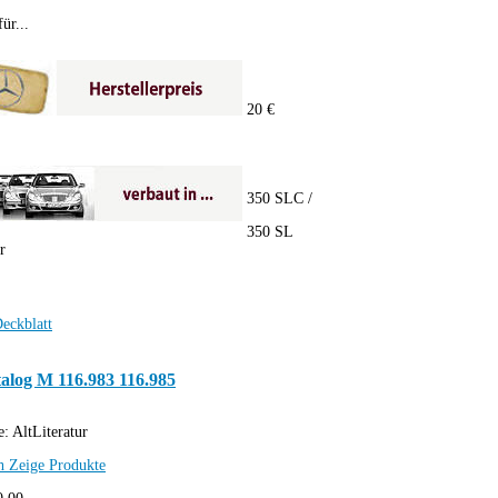
ür...
20 €
350 SLC /
350 SL
r
alog M 116.983 116.985
e:
AltLiteratur
h
Zeige Produkte