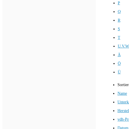
P
Q
R
S
T
U.V.W
Ä
Ö
Ü
Sortie
Name
Unterk
Herstel
vdh-Pr
Datum