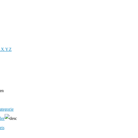
.X.Y.Z
ren
ategorie
ler
eis