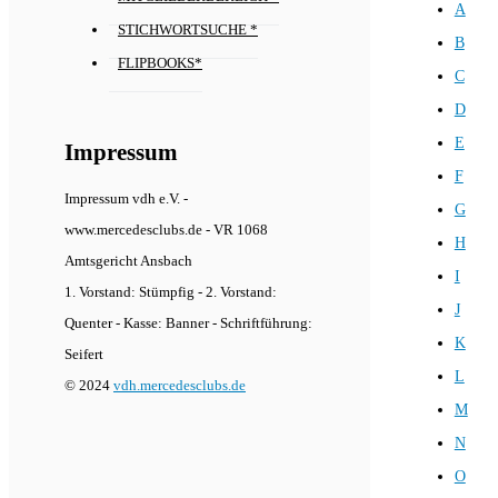
A
STICHWORTSUCHE *
B
FLIPBOOKS*
C
D
E
Impressum
F
Impressum vdh e.V. -
G
www.mercedesclubs.de - VR 1068
H
Amtsgericht Ansbach
I
1. Vorstand: Stümpfig - 2. Vorstand:
J
Quenter - Kasse: Banner - Schriftführung:
K
Seifert
L
© 2024
vdh.mercedesclubs.de
M
N
O