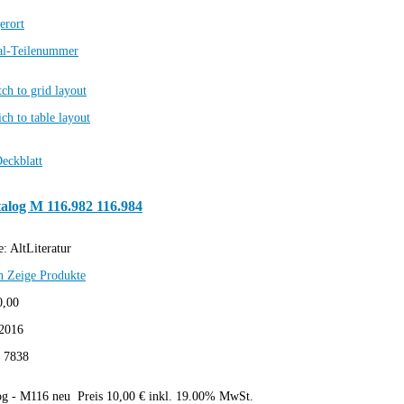
erort
al-Teilenummer
alog M 116.982 116.984
e:
AltLiteratur
h
Zeige Produkte
0,00
2016
:
7838
og - M116 neu Preis 10,00 € inkl. 19.00% MwSt.