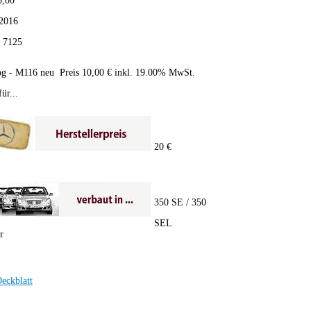
0,00
2016
:
7125
og - M116 neu Preis 10,00 € inkl. 19.00% MwSt.
ür...
20 €
350 SE / 350
SEL
r