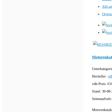
AltLag
Origin
Motorenkat
Unterkategori
Hersteller:
vd
vdh-Preis:
€
1
Stand:
30-08-
Seitenaufrufe
Motorenkatal