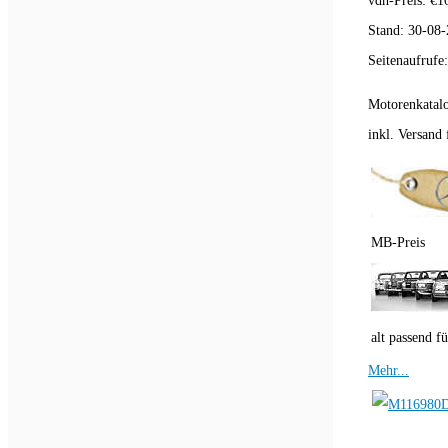
vdh-Preis:
€
1
Stand:
30-08-
Seitenaufrufe
Motorenkatal
inkl. Versand f
MB-Preis
alt passend fü
Mehr...