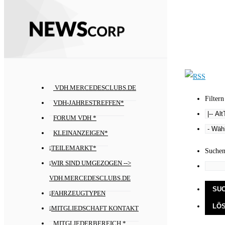
VDH.MERCEDESCLUBS.DE
Filtern
VDH-JAHRESTREFFEN*
FORUM VDH *
KLEINANZEIGEN*
TEILEMARKT*
Suche
WIR SIND UMGEZOGEN -->
VDH.MERCEDESCLUBS.DE
FAHRZEUGTYPEN
MITGLIEDSCHAFT KONTAKT
MITGLIEDERBEREICH *