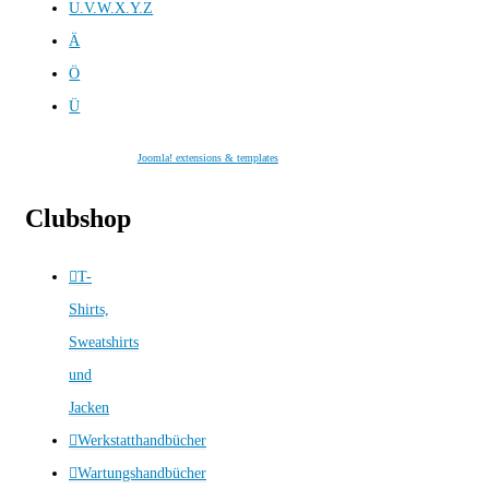
U.V.W.X.Y.Z
Ä
Ö
Ü
Joomla! extensions & templates
Clubshop
T-
Shirts,
Sweatshirts
und
Jacken
Werkstatthandbücher
Wartungshandbücher