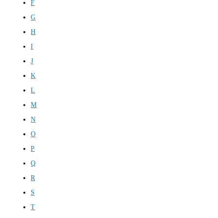
F
G
H
I
J
K
L
M
N
O
P
Q
R
S
T