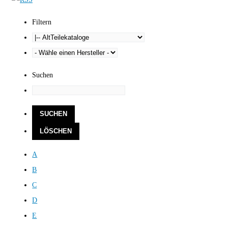
Filtern
Suchen
A
B
C
D
E