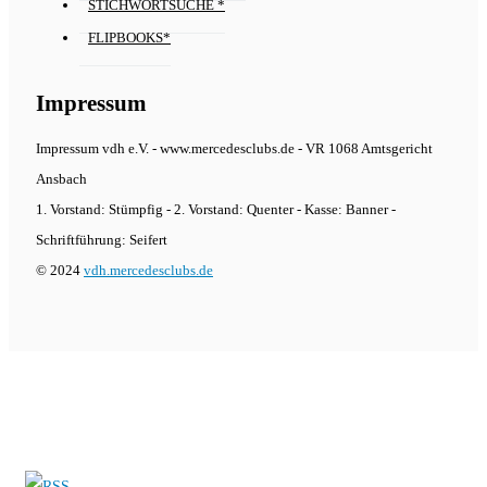
STICHWORTSUCHE *
FLIPBOOKS*
Impressum
Impressum vdh e.V. - www.mercedesclubs.de - VR 1068 Amtsgericht
Ansbach
1. Vorstand: Stümpfig - 2. Vorstand: Quenter - Kasse: Banner -
Schriftführung: Seifert
© 2024
vdh.mercedesclubs.de