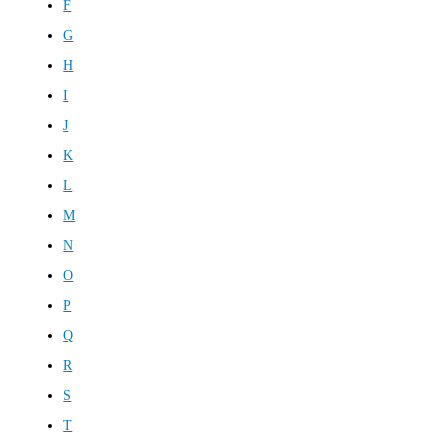
F
G
H
I
J
K
L
M
N
O
P
Q
R
S
T