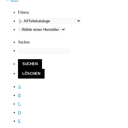
Filtern
Suchen
A
B
C
D
E