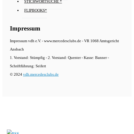
STICHWORTSUCHE *
FLIPBOOKS*
Impressum
Impressum vdh e.V. - www.mercedesclubs.de - VR 1068 Amtsgericht
Ansbach
1. Vorstand: Stümpfig - 2. Vorstand: Quenter - Kasse: Banner -
Schriftführung: Seifert
© 2024
vdh.mercedesclubs.de