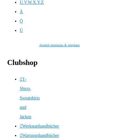
U.V.W.X.Y.Z
Ä
Ö
Ü
Joomla! extensions & templates
Clubshop
T-
Shirts,
Sweatshirts
und
Jacken
Werkstatthandbücher
Wartungshandbücher