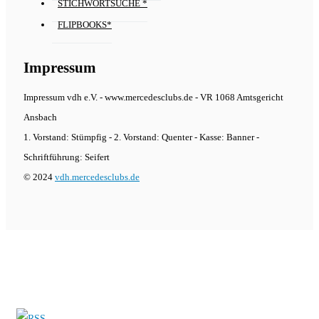
STICHWORTSUCHE *
FLIPBOOKS*
Impressum
Impressum vdh e.V. - www.mercedesclubs.de - VR 1068 Amtsgericht
Ansbach
1. Vorstand: Stümpfig - 2. Vorstand: Quenter - Kasse: Banner -
Schriftführung: Seifert
© 2024
vdh.mercedesclubs.de