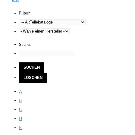
Filtern
Suchen
A
B
C
D
E