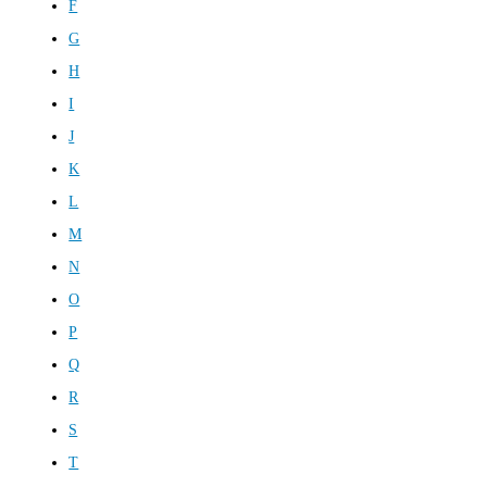
F
G
H
I
J
K
L
M
N
O
P
Q
R
S
T