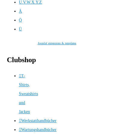
U.V.W.X.Y.Z
Ä
Ö
Ü
Joomla! extensions & templates
Clubshop
T-
Shirts,
Sweatshirts
und
Jacken
Werkstatthandbücher
Wartungshandbücher