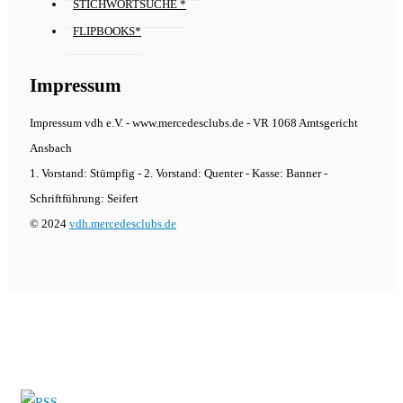
STICHWORTSUCHE *
FLIPBOOKS*
Impressum
Impressum vdh e.V. - www.mercedesclubs.de - VR 1068 Amtsgericht
Ansbach
1. Vorstand: Stümpfig - 2. Vorstand: Quenter - Kasse: Banner -
Schriftführung: Seifert
© 2024
vdh.mercedesclubs.de