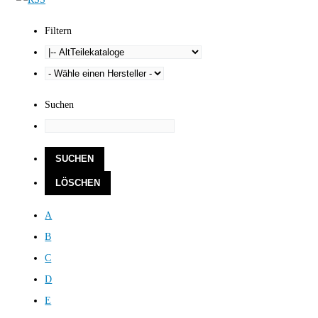
Filtern
Suchen
A
B
C
D
E