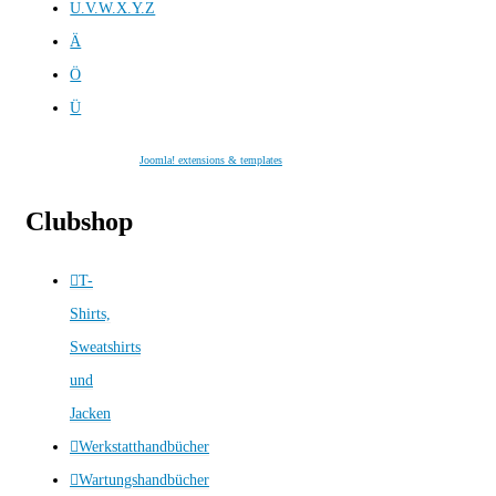
U.V.W.X.Y.Z
Ä
Ö
Ü
Joomla! extensions & templates
Clubshop
T-
Shirts,
Sweatshirts
und
Jacken
Werkstatthandbücher
Wartungshandbücher