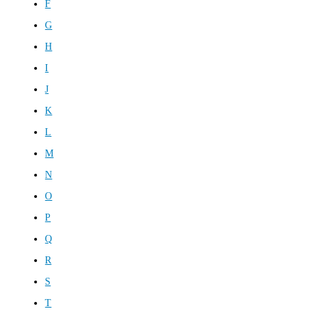
F
G
H
I
J
K
L
M
N
O
P
Q
R
S
T