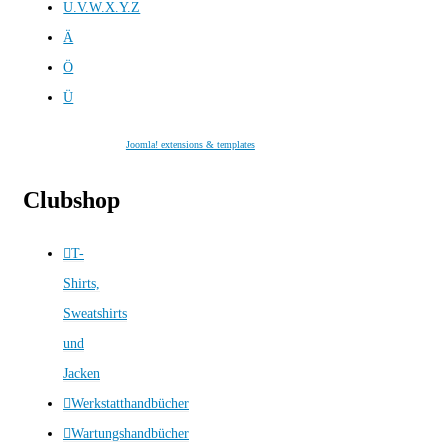
U.V.W.X.Y.Z
Ä
Ö
Ü
Joomla! extensions & templates
Clubshop
T-
Shirts,
Sweatshirts
und
Jacken
Werkstatthandbücher
Wartungshandbücher