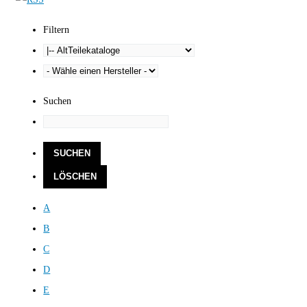
Filtern
Suchen
A
B
C
D
E