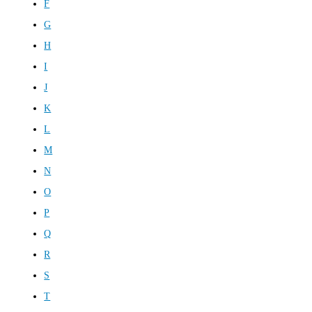
F
G
H
I
J
K
L
M
N
O
P
Q
R
S
T