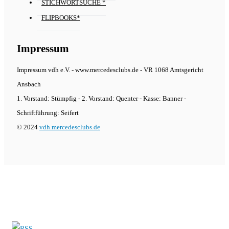
STICHWORTSUCHE *
FLIPBOOKS*
Impressum
Impressum vdh e.V. - www.mercedesclubs.de - VR 1068 Amtsgericht
Ansbach
1. Vorstand: Stümpfig - 2. Vorstand: Quenter - Kasse: Banner -
Schriftführung: Seifert
© 2024
vdh.mercedesclubs.de