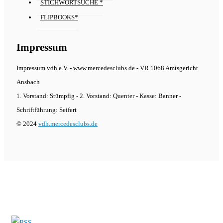
STICHWORTSUCHE *
FLIPBOOKS*
Impressum
Impressum vdh e.V. - www.mercedesclubs.de - VR 1068 Amtsgericht
Ansbach
1. Vorstand: Stümpfig - 2. Vorstand: Quenter - Kasse: Banner -
Schriftführung: Seifert
© 2024
vdh.mercedesclubs.de