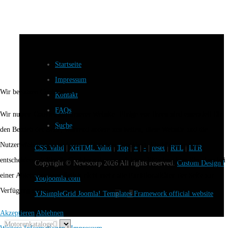
Startseite
Impressum
Wir benutzen Cookies
Kontakt
FAQs
Wir nutzen Cookies auf unserer Website. Einige von ihnen sind essenziell für
Suche
den Betrieb der Seite, während andere uns helfen, diese Website und die
Nutzererfahrung zu verbessern (Tracking Cookies). Sie können selbst
CSS Valid
|
XHTML Valid
|
Top
|
+
|
-
|
reset
|
RTL
|
LTR
entscheiden, ob Sie die Cookies zulassen möchten. Bitte beachten Sie, dass bei
Copyright ©
Newscorp
2026 All rights reserved.
Custom Design b
einer Ablehnung womöglich nicht mehr alle Funktionalitäten der Seite zur
Youjoomla.com
Verfügung stehen.
YJSimpleGrid Joomla! Templates Framework official website
Akzeptieren
Ablehnen
Motorenkataloge