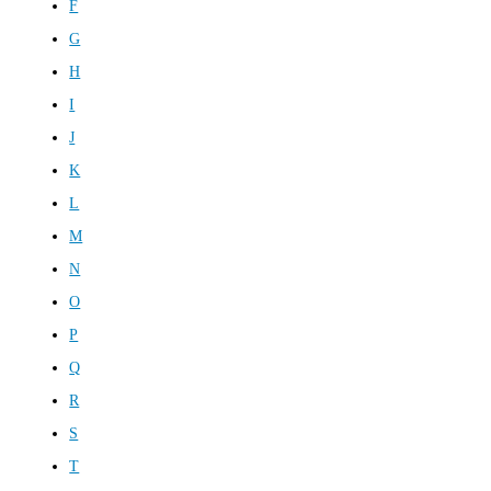
F
G
H
I
J
K
L
M
N
O
P
Q
R
S
T