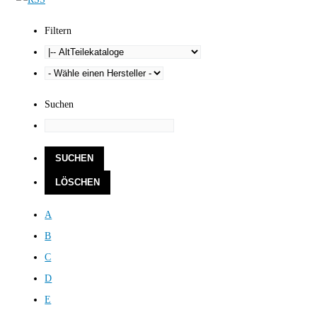
Filtern
Suchen
A
B
C
D
E