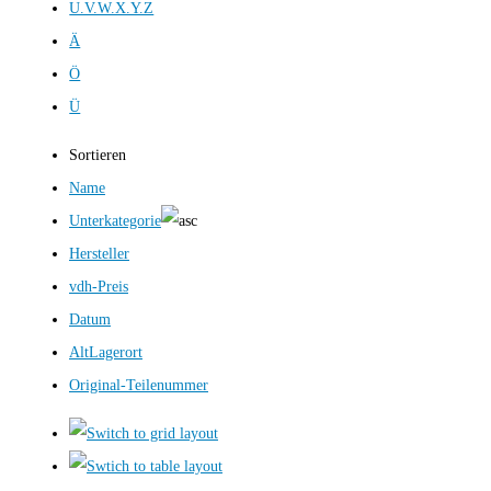
U.V.W.X.Y.Z
Ä
Ö
Ü
Sortieren
Name
Unterkategorie
Hersteller
vdh-Preis
Datum
AltLagerort
Original-Teilenummer