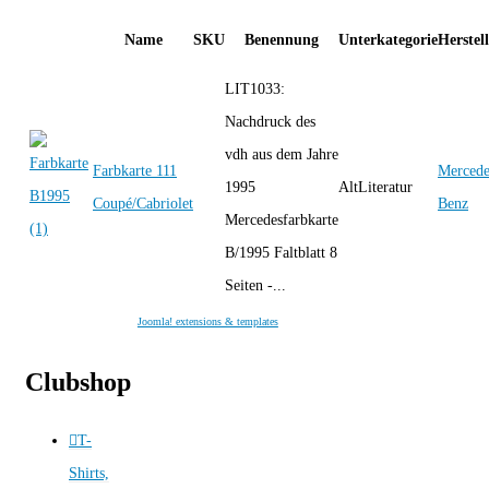
Name
SKU
Benennung
Unterkategorie
Herstel
LIT1033:
Nachdruck des
vdh aus dem Jahre
Farbkarte 111
Mercede
1995
AltLiteratur
Coupé/Cabriolet
Benz
Mercedesfarbkarte
B/1995 Faltblatt 8
Seiten -...
Joomla! extensions & templates
Clubshop
T-
Shirts,