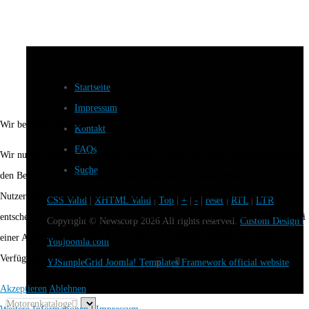
Startseite
Impressum
Wir benutzen Cookies
Kontakt
FAQs
Wir nutzen Cookies auf unserer Website. Einige von ihnen sind essenziell für
Suche
den Betrieb der Seite, während andere uns helfen, diese Website und die
Nutzererfahrung zu verbessern (Tracking Cookies). Sie können selbst
CSS Valid
|
XHTML Valid
|
Top
|
+
|
-
|
reset
|
RTL
|
LTR
entscheiden, ob Sie die Cookies zulassen möchten. Bitte beachten Sie, dass bei
Copyright ©
Newscorp
2026 All rights reserved.
Custom Design b
einer Ablehnung womöglich nicht mehr alle Funktionalitäten der Seite zur
Youjoomla.com
Verfügung stehen.
YJSimpleGrid Joomla! Templates Framework official website
Akzeptieren
Ablehnen
Motorenkataloge