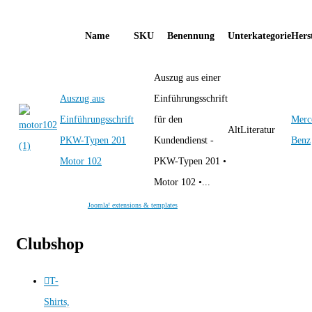
Name
SKU
Benennung
Unterkategorie
Herst
Auszug aus einer
Auszug aus
Einführungsschrift
Einführungsschrift
für den
Merc
AltLiteratur
PKW-Typen 201
Kundendienst -
Benz
Motor 102
PKW-Typen 201 •
Motor 102 •...
Joomla! extensions & templates
Clubshop
T-
Shirts,