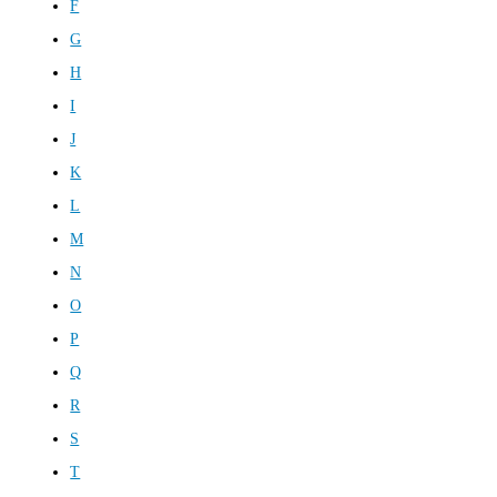
F
G
H
I
J
K
L
M
N
O
P
Q
R
S
T