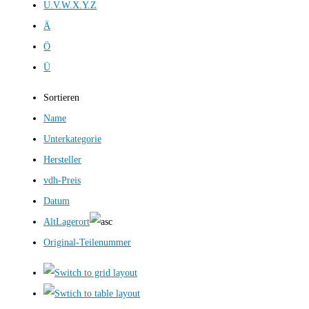
U.V.W.X.Y.Z
Ä
Ö
Ü
Sortieren
Name
Unterkategorie
Hersteller
vdh-Preis
Datum
AltLagerort
Original-Teilenummer