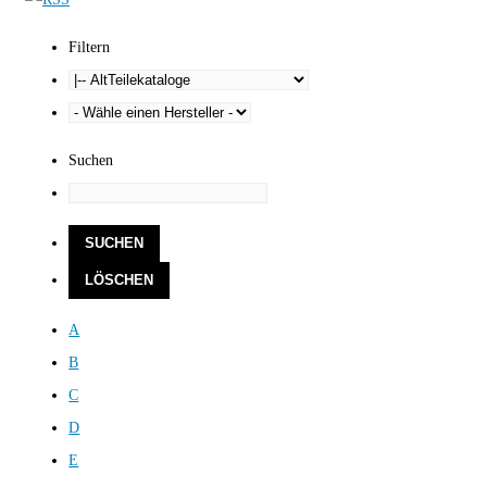
Filtern
Suchen
A
B
C
D
E