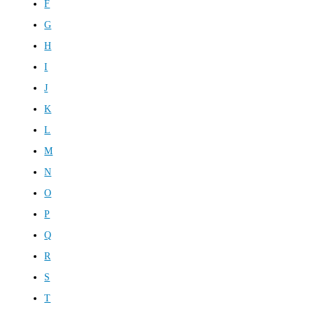
F
G
H
I
J
K
L
M
N
O
P
Q
R
S
T