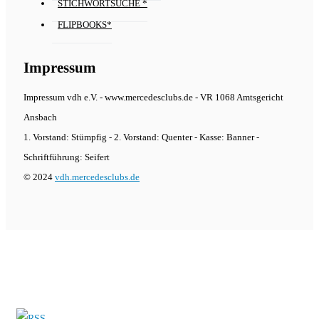
STICHWORTSUCHE *
FLIPBOOKS*
Impressum
Impressum vdh e.V. - www.mercedesclubs.de - VR 1068 Amtsgericht
Ansbach
1. Vorstand: Stümpfig - 2. Vorstand: Quenter - Kasse: Banner -
Schriftführung: Seifert
© 2024
vdh.mercedesclubs.de