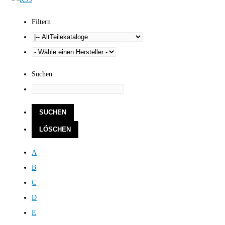
Filtern
Suchen
A
B
C
D
E