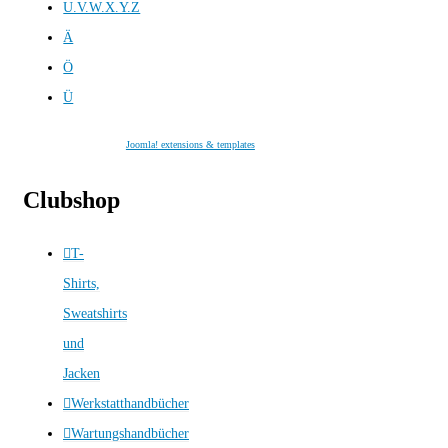
U.V.W.X.Y.Z
Ä
Ö
Ü
Joomla! extensions & templates
Clubshop
T-
Shirts,
Sweatshirts
und
Jacken
Werkstatthandbücher
Wartungshandbücher