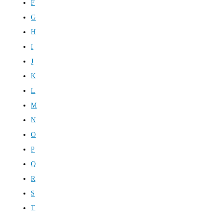
F
G
H
I
J
K
L
M
N
O
P
Q
R
S
T