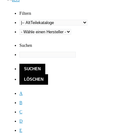
Filtern
Suchen
A
B
C
D
E