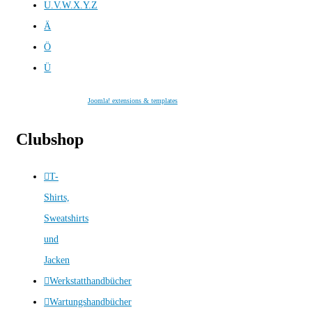
U.V.W.X.Y.Z
Ä
Ö
Ü
Joomla! extensions & templates
Clubshop
T-
Shirts,
Sweatshirts
und
Jacken
Werkstatthandbücher
Wartungshandbücher