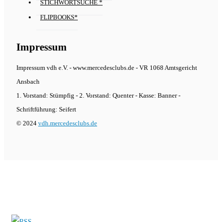
STICHWORTSUCHE *
FLIPBOOKS*
Impressum
Impressum vdh e.V. - www.mercedesclubs.de - VR 1068 Amtsgericht
Ansbach
1. Vorstand: Stümpfig - 2. Vorstand: Quenter - Kasse: Banner -
Schriftführung: Seifert
© 2024
vdh.mercedesclubs.de