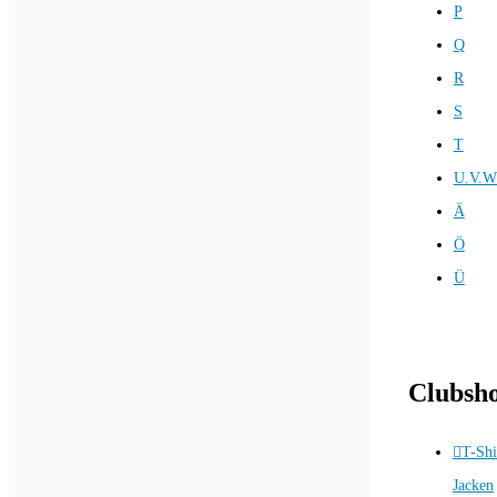
P
Q
R
S
T
U.V.W
Ä
Ö
Ü
Clubsh
T-Shi
Jacken