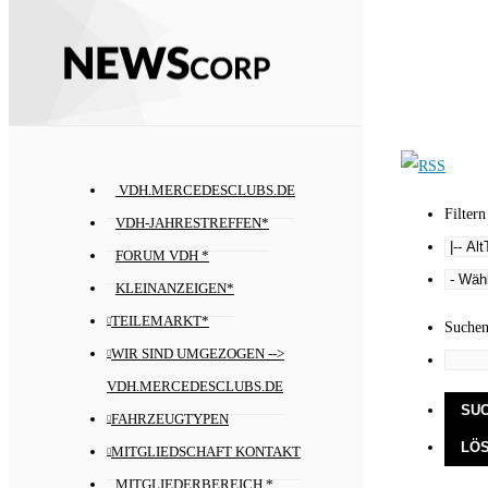
VDH.MERCEDESCLUBS.DE
Filtern
VDH-JAHRESTREFFEN*
FORUM VDH *
KLEINANZEIGEN*
TEILEMARKT*
Suche
WIR SIND UMGEZOGEN -->
VDH.MERCEDESCLUBS.DE
FAHRZEUGTYPEN
MITGLIEDSCHAFT KONTAKT
MITGLIEDERBEREICH *