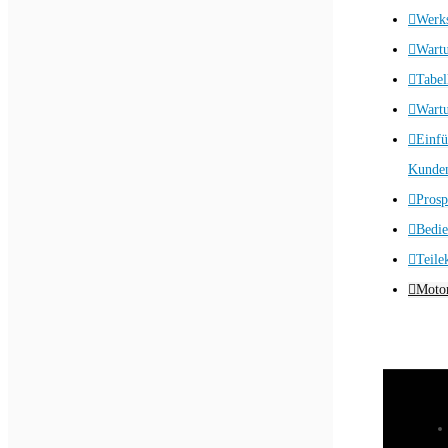
Werks
Wart
Tabel
Wartu
Einfü
Kunden
Prosp
Bedie
Teile
Motor