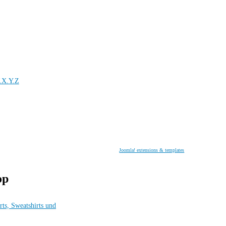
.X.Y.Z
Joomla! extensions & templates
op
rts, Sweatshirts und