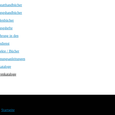
tatthandbücher
ungshandbücher
lenbücher
ngshefte
hrung in den
dienst
ekte / Bücher
nungsanleitungen
kataloge
enkataloge
Startseite