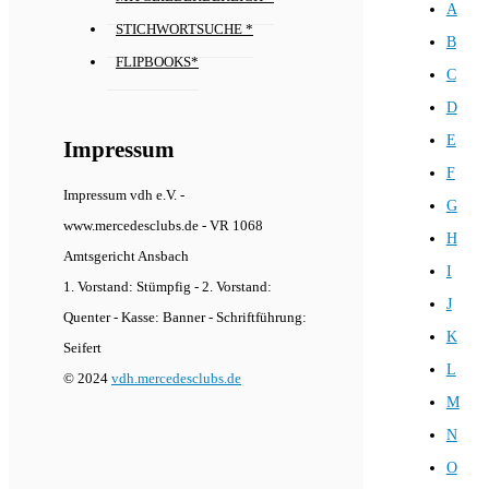
A
STICHWORTSUCHE *
B
FLIPBOOKS*
C
D
E
Impressum
F
Impressum vdh e.V. -
G
www.mercedesclubs.de - VR 1068
H
Amtsgericht Ansbach
I
1. Vorstand: Stümpfig - 2. Vorstand:
J
Quenter - Kasse: Banner - Schriftführung:
K
Seifert
L
© 2024
vdh.mercedesclubs.de
M
N
O