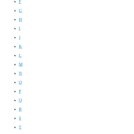
F
G
H
I
J
K
L
M
N
O
P
Q
R
S
T