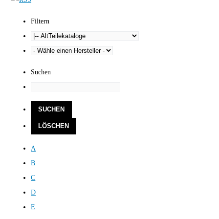
Filtern
Suchen
A
B
C
D
E