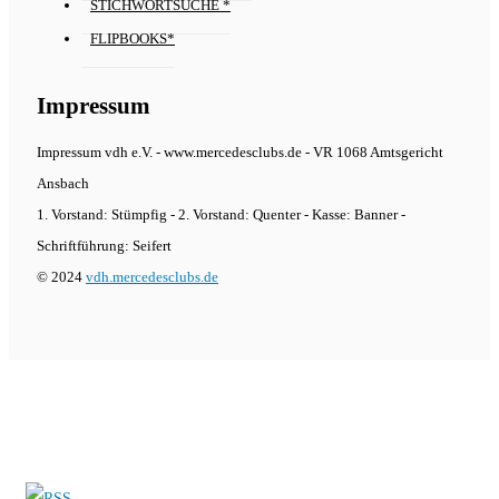
STICHWORTSUCHE *
FLIPBOOKS*
Impressum
Impressum vdh e.V. - www.mercedesclubs.de - VR 1068 Amtsgericht
Ansbach
1. Vorstand: Stümpfig - 2. Vorstand: Quenter - Kasse: Banner -
Schriftführung: Seifert
© 2024
vdh.mercedesclubs.de