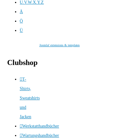
U.V.W.X.Y.Z
Ä
Ö
Ü
Joomla! extensions & templates
Clubshop
T-
Shirts,
Sweatshirts
und
Jacken
Werkstatthandbücher
Wartungshandbücher