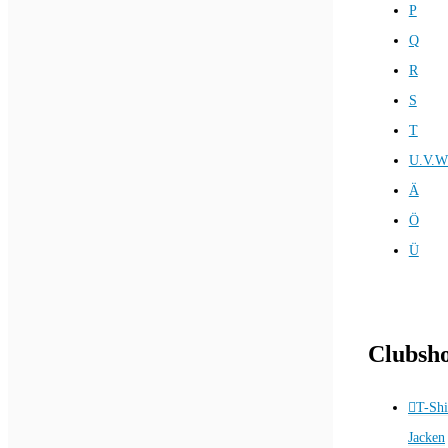
P
Q
R
S
T
U.V.W
Ä
Ö
Ü
Clubsh
T-Shi
Jacken