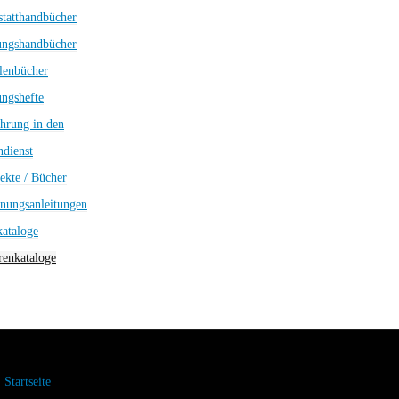
tatthandbücher
ungshandbücher
lenbücher
ngshefte
hrung in den
dienst
ekte / Bücher
nungsanleitungen
kataloge
enkataloge
Startseite