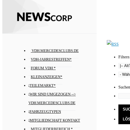
VDH.MERCEDESCLUBS.DE
Filtern
VDH-JAHRESTREFFEN*
FORUM VDH *
KLEINANZEIGEN*
TEILEMARKT*
Suche
WIR SIND UMGEZOGEN -->
VDH.MERCEDESCLUBS.DE
FAHRZEUGTYPEN
MITGLIEDSCHAFT KONTAKT
MITGLIEDERBEREICH *