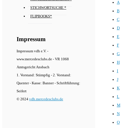
A
STICHWORTSUCHE *
B
FLIPBOOKS*
C
D
E
Impressum
F
Impressum vdh e.V. -
G
www.mercedesclubs.de - VR 1068
H
Amtsgericht Ansbach
I
1. Vorstand: Stümpfig - 2. Vorstand:
J
Quenter - Kasse: Banner - Schriftführung:
K
Seifert
L
© 2024
vdh.mercedesclubs.de
M
N
O