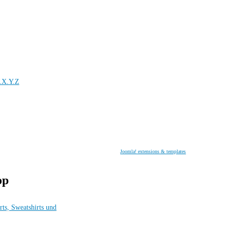
.X.Y.Z
Joomla! extensions & templates
op
rts, Sweatshirts und