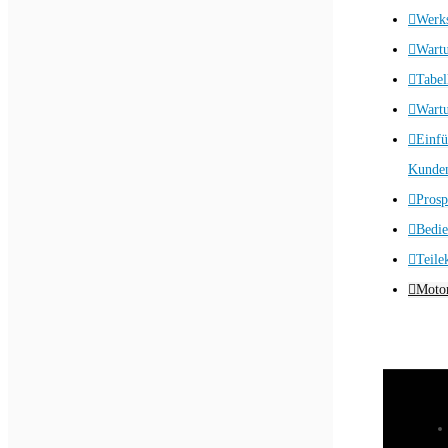
Werks
Wart
Tabel
Wartu
Einfü
Kunden
Prosp
Bedie
Teile
Motor