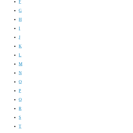
F
G
H
I
J
K
L
M
N
O
P
Q
R
S
T