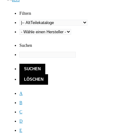
Filtern
Suchen
A
B
C
D
E