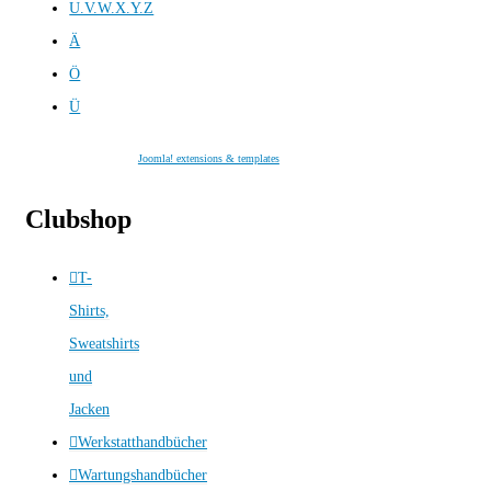
U.V.W.X.Y.Z
Ä
Ö
Ü
Joomla! extensions & templates
Clubshop
T-
Shirts,
Sweatshirts
und
Jacken
Werkstatthandbücher
Wartungshandbücher