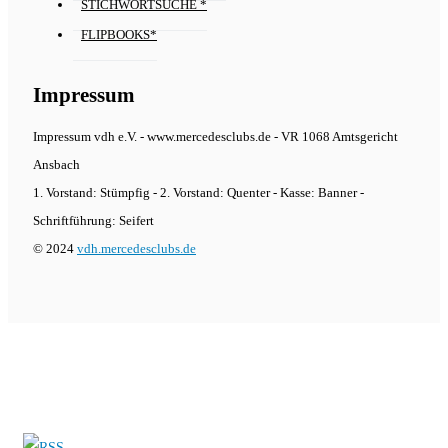
STICHWORTSUCHE *
FLIPBOOKS*
Impressum
Impressum vdh e.V. - www.mercedesclubs.de - VR 1068 Amtsgericht
Ansbach
1. Vorstand: Stümpfig - 2. Vorstand: Quenter - Kasse: Banner -
Schriftführung: Seifert
© 2024
vdh.mercedesclubs.de