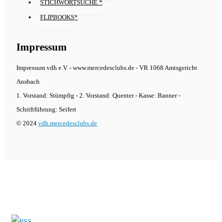
STICHWORTSUCHE *
FLIPBOOKS*
Impressum
Impressum vdh e.V. - www.mercedesclubs.de - VR 1068 Amtsgericht
Ansbach
1. Vorstand: Stümpfig - 2. Vorstand: Quenter - Kasse: Banner -
Schriftführung: Seifert
© 2024
vdh.mercedesclubs.de