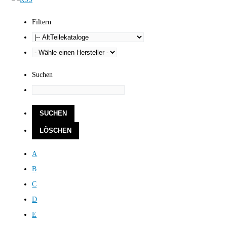
Filtern
Suchen
A
B
C
D
E