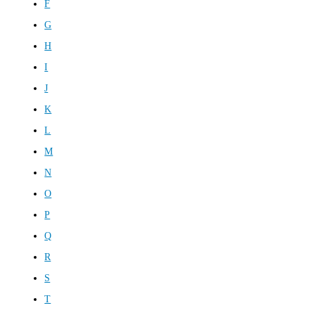
F
G
H
I
J
K
L
M
N
O
P
Q
R
S
T