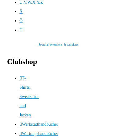
U.V.W.X.Y.Z
Ä
Ö
Ü
Joomla! extensions & templates
Clubshop
T-
Shirts,
Sweatshirts
und
Jacken
Werkstatthandbücher
Wartungshandbücher