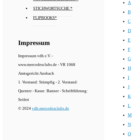
A
STICHWORTSUCHE *
B
FLIPBOOKS*
C
D
E
Impressum
F
Impressum vdh e.V. -
G
www.mercedesclubs.de - VR 1068
H
Amtsgericht Ansbach
I
1. Vorstand: Stümpfig - 2. Vorstand:
J
Quenter - Kasse: Banner - Schriftführung:
K
Seifert
L
© 2024
vdh.mercedesclubs.de
M
N
O