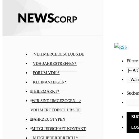
VDH.MERCEDESCLUBS.DE
Filtern
VDH-JAHRESTREFFEN*
FORUM VDH *
KLEINANZEIGEN*
TEILEMARKT*
Suche
WIR SIND UMGEZOGEN -->
VDH.MERCEDESCLUBS.DE
FAHRZEUGTYPEN
MITGLIEDSCHAFT KONTAKT
MITGLIEDERBEREICH *