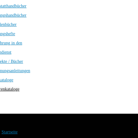
tatthandbücher
ungshandbücher
lenbücher
ngshefte
hrung in den
dienst
ekte / Bücher
nungsanleitungen
kataloge
enkataloge
Startseite