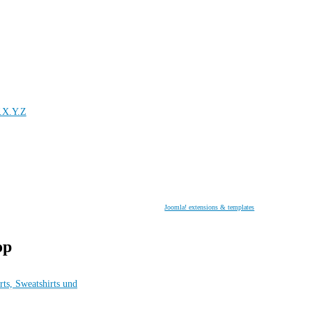
.X.Y.Z
Joomla! extensions & templates
op
rts, Sweatshirts und