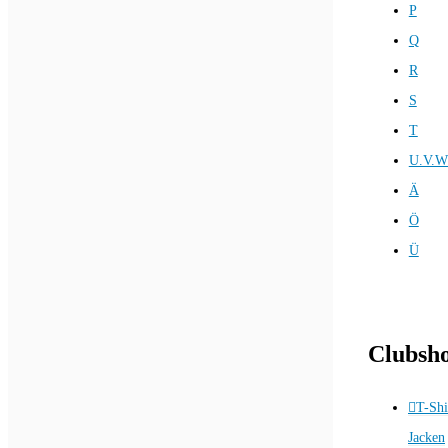
P
Q
R
S
T
U.V.W
Ä
Ö
Ü
Clubsh
T-Shi
Jacken