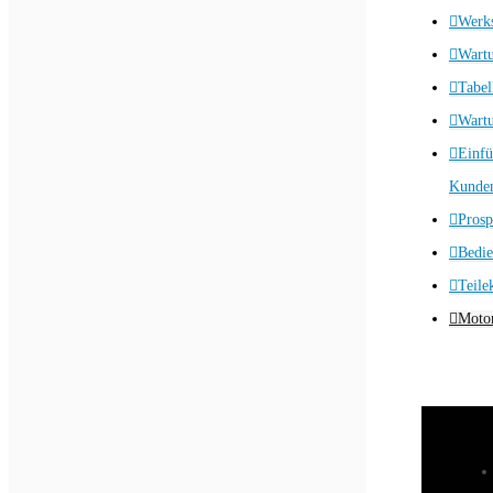
Werks
Wart
Tabel
Wartu
Einfü
Kunden
Prosp
Bedie
Teile
Motor