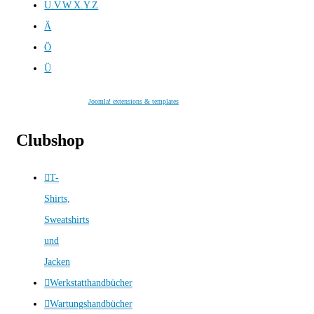
U.V.W.X.Y.Z
Ä
Ö
Ü
Joomla! extensions & templates
Clubshop
T-
Shirts,
Sweatshirts
und
Jacken
Werkstatthandbücher
Wartungshandbücher