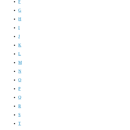
F
G
H
I
J
K
L
M
N
O
P
Q
R
S
T