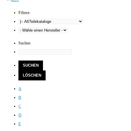
Filtern
Suchen
A
B
C
D
E