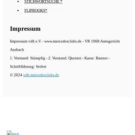
STICHWORTSUCHE *
FLIPBOOKS*
Impressum
Impressum vdh e.V. - www.mercedesclubs.de - VR 1068 Amtsgericht
Ansbach
1. Vorstand: Stümpfig - 2. Vorstand: Quenter - Kasse: Banner -
Schriftführung: Seifert
© 2024
vdh.mercedesclubs.de