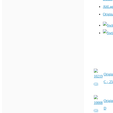
AltLag
Origin
Origin
C - 2
Origin
D