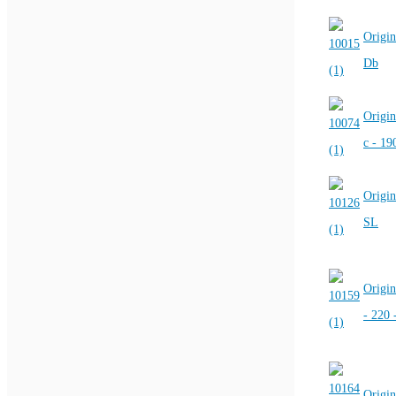
Origin
Db
Origin
c - 19
Origin
SL
Origin
- 220 
Origin