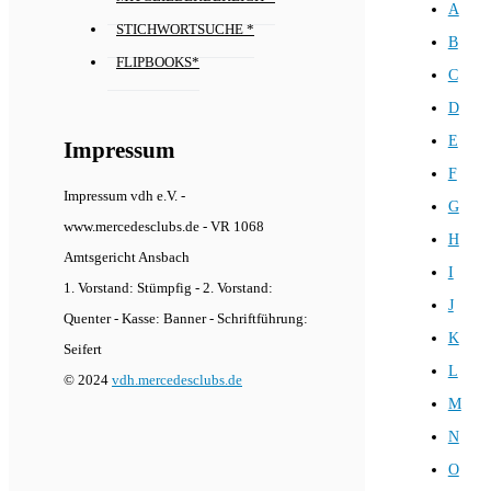
A
STICHWORTSUCHE *
B
FLIPBOOKS*
C
D
E
Impressum
F
Impressum vdh e.V. -
G
www.mercedesclubs.de - VR 1068
H
Amtsgericht Ansbach
I
1. Vorstand: Stümpfig - 2. Vorstand:
J
Quenter - Kasse: Banner - Schriftführung:
K
Seifert
L
© 2024
vdh.mercedesclubs.de
M
N
O