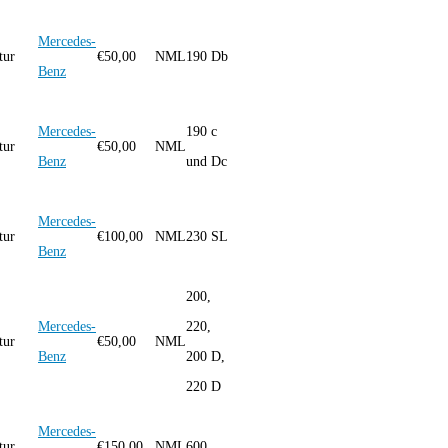
Mercedes-
tur
€
50,00
NML
190 Db
Benz
Mercedes-
190 c
tur
€
50,00
NML
Benz
und Dc
Mercedes-
tur
€
100,00
NML
230 SL
Benz
200,
Mercedes-
220,
tur
€
50,00
NML
Benz
200 D,
220 D
Mercedes-
tur
€
150,00
NML
600