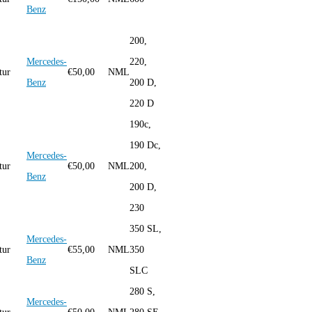
Benz
200,
Mercedes-
220,
tur
€
50,00
NML
Benz
200 D,
220 D
190c,
190 Dc,
Mercedes-
tur
€
50,00
NML
200,
Benz
200 D,
230
350 SL,
Mercedes-
tur
€
55,00
NML
350
Benz
SLC
280 S,
Mercedes-