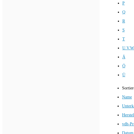
P
Q
R
S
T
U.V.W
Ä
Ö
Ü
Sortie
Name
Unterk
Herstel
vdh-Pr
Datum