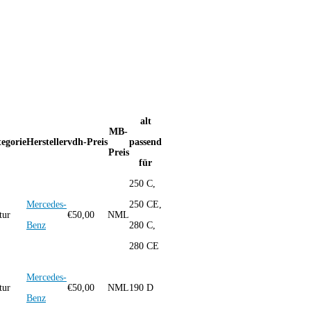
alt
MB-
egorie
Hersteller
vdh-Preis
passend
Preis
für
250 C,
Mercedes-
250 CE,
tur
€
50,00
NML
Benz
280 C,
280 CE
Mercedes-
tur
€
50,00
NML
190 D
Benz