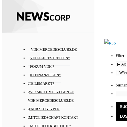
VDH.MERCEDESCLUBS.DE
Filtern
VDH-JAHRESTREFFEN*
FORUM VDH *
KLEINANZEIGEN*
TEILEMARKT*
Suche
WIR SIND UMGEZOGEN -->
VDH.MERCEDESCLUBS.DE
FAHRZEUGTYPEN
MITGLIEDSCHAFT KONTAKT
MITGLIEDERBEREICH *