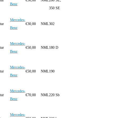
tur
€
50,00
NML
280 SE,
Benz
350 SE
Mercedes-
tur
€
30,00
NML
302
Benz
Mercedes-
tur
€
50,00
NML
180 D
Benz
Mercedes-
tur
€
50,00
NML
190
Benz
Mercedes-
tur
€
70,00
NML
220 Sb
Benz
Mercedes-