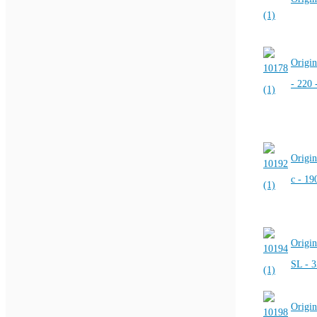
Origin
- 220 
Origin
c - 19
Origin
SL - 
Origin