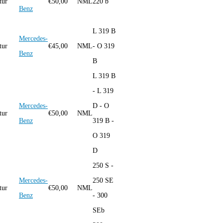
tur
€
50,00
NML
220 b
Benz
L 319 B
Mercedes-
tur
€
45,00
NML
- O 319
Benz
B
L 319 B
- L 319
Mercedes-
D - O
tur
€
50,00
NML
Benz
319 B -
O 319
D
250 S -
Mercedes-
250 SE
tur
€
50,00
NML
Benz
- 300
SEb