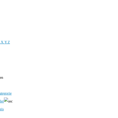
.X.Y.Z
ren
ategorie
ler
eis