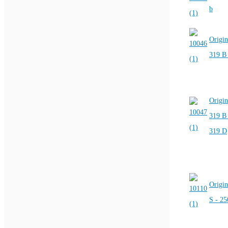
b
Origin
319 B
Origin
319 B 
319 D
Origin
S - 2