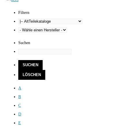
Filtern
Suchen
A
B
C
D
E