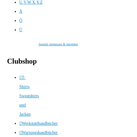
U.V.W.X.Y.Z
Ä
Ö
Ü
Joomla! extensions & templates
Clubshop
T-
Shirts,
Sweatshirts
und
Jacken
Werkstatthandbücher
Wartungshandbücher