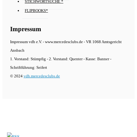
STICHWORTSUCHE *
FLIPBOOKS*
Impressum
Impressum vdh e.V. - www.mercedesclubs.de - VR 1068 Amtsgericht
Ansbach
1. Vorstand: Stümpfig - 2. Vorstand: Quenter - Kasse: Banner -
Schriftführung: Seifert
© 2024
vdh.mercedesclubs.de