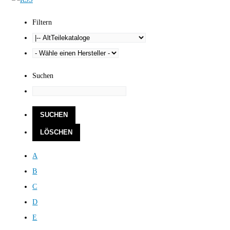
Filtern
Suchen
A
B
C
D
E