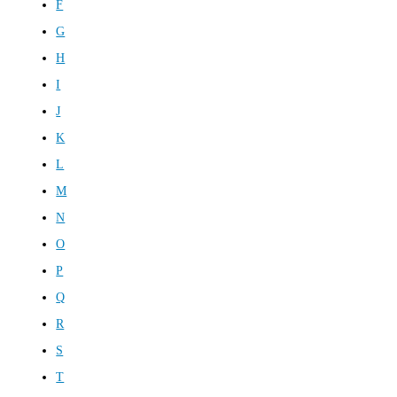
F
G
H
I
J
K
L
M
N
O
P
Q
R
S
T