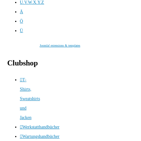
U.V.W.X.Y.Z
Ä
Ö
Ü
Joomla! extensions & templates
Clubshop
T-
Shirts,
Sweatshirts
und
Jacken
Werkstatthandbücher
Wartungshandbücher