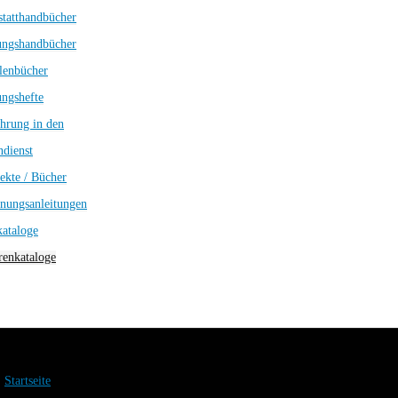
tatthandbücher
ungshandbücher
lenbücher
ngshefte
hrung in den
dienst
ekte / Bücher
nungsanleitungen
kataloge
enkataloge
Startseite