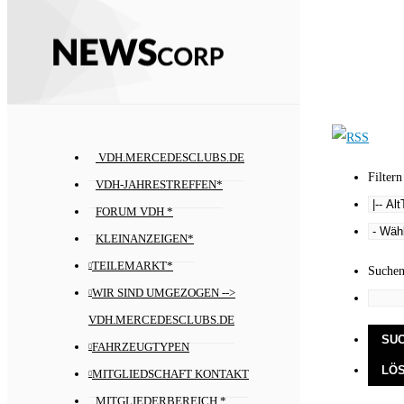
VDH.MERCEDESCLUBS.DE
Filtern
VDH-JAHRESTREFFEN*
FORUM VDH *
KLEINANZEIGEN*
TEILEMARKT*
Suche
WIR SIND UMGEZOGEN -->
VDH.MERCEDESCLUBS.DE
FAHRZEUGTYPEN
MITGLIEDSCHAFT KONTAKT
MITGLIEDERBEREICH *