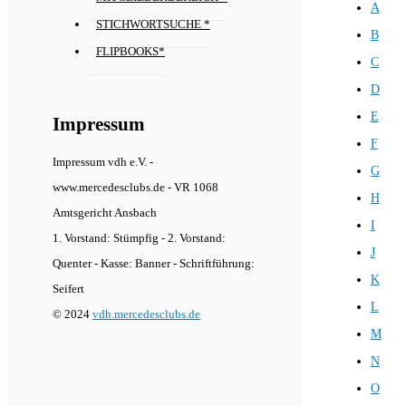
A
STICHWORTSUCHE *
B
FLIPBOOKS*
C
D
E
Impressum
F
Impressum vdh e.V. -
G
www.mercedesclubs.de - VR 1068
H
Amtsgericht Ansbach
I
1. Vorstand: Stümpfig - 2. Vorstand:
J
Quenter - Kasse: Banner - Schriftführung:
K
Seifert
L
© 2024
vdh.mercedesclubs.de
M
N
O