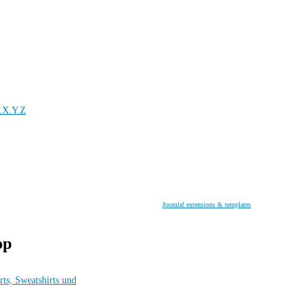
.X.Y.Z
Joomla! extensions & templates
op
rts, Sweatshirts und