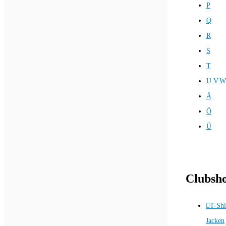
P
Q
R
S
T
U.V.W
Ä
Ö
Ü
Clubsh
T-Shi
Jacken