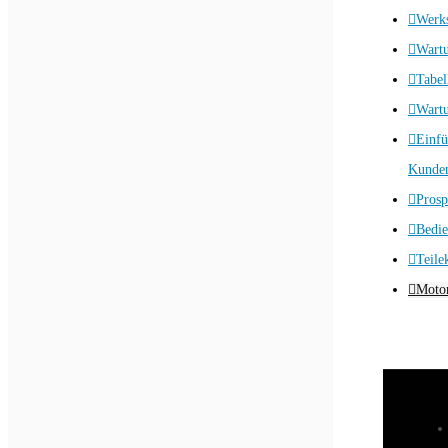
Werks
Wart
Tabel
Wartu
Einfü
Kunden
Prosp
Bedie
Teile
Motor