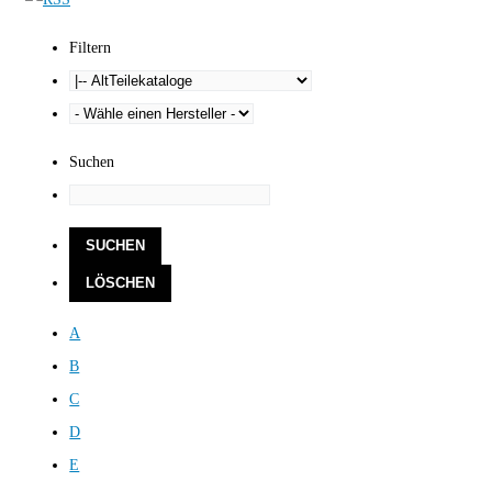
Filtern
Suchen
A
B
C
D
E