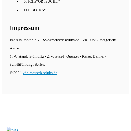
STICHWORTSUCHE *
FLIPBOOKS*
Impressum
Impressum vdh e.V. - www.mercedesclubs.de - VR 1068 Amtsgericht
Ansbach
1. Vorstand: Stümpfig - 2. Vorstand: Quenter - Kasse: Banner -
Schriftführung: Seifert
© 2024
vdh.mercedesclubs.de