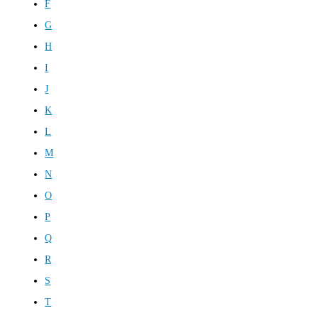
F
G
H
I
J
K
L
M
N
O
P
Q
R
S
T