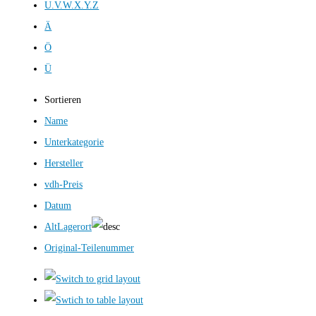
U.V.W.X.Y.Z
Ä
Ö
Ü
Sortieren
Name
Unterkategorie
Hersteller
vdh-Preis
Datum
AltLagerort
Original-Teilenummer