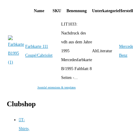
Name
SKU
Benennung
Unterkategorie
Herstel
LIT1033:
Nachdruck des
vdh aus dem Jahre
Farbkarte 111
Mercede
1995
AltLiteratur
Coupé/Cabriolet
Benz
Mercedesfarbkarte
B/1995 Faltblatt 8
Seiten -...
Joomla! extensions & templates
Clubshop
T-
Shirts,