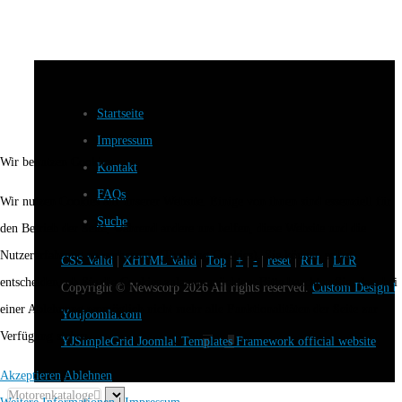
Startseite
Impressum
Wir benutzen Cookies
Kontakt
FAQs
Wir nutzen Cookies auf unserer Website. Einige von ihnen sind essenziell für
Suche
den Betrieb der Seite, während andere uns helfen, diese Website und die
Nutzererfahrung zu verbessern (Tracking Cookies). Sie können selbst
CSS Valid
|
XHTML Valid
|
Top
|
+
|
-
|
reset
|
RTL
|
LTR
entscheiden, ob Sie die Cookies zulassen möchten. Bitte beachten Sie, dass bei
Copyright ©
Newscorp
2026 All rights reserved.
Custom Design b
einer Ablehnung womöglich nicht mehr alle Funktionalitäten der Seite zur
Youjoomla.com
Verfügung stehen.
YJSimpleGrid Joomla! Templates Framework official website
Akzeptieren
Ablehnen
Motorenkataloge