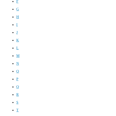
F
G
H
I
J
K
L
M
N
O
P
Q
R
S
T