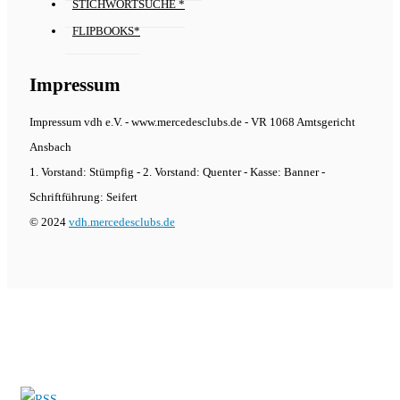
STICHWORTSUCHE *
FLIPBOOKS*
Impressum
Impressum vdh e.V. - www.mercedesclubs.de - VR 1068 Amtsgericht
Ansbach
1. Vorstand: Stümpfig - 2. Vorstand: Quenter - Kasse: Banner -
Schriftführung: Seifert
© 2024
vdh.mercedesclubs.de