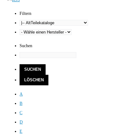
Filtern
Suchen
A
B
C
D
E