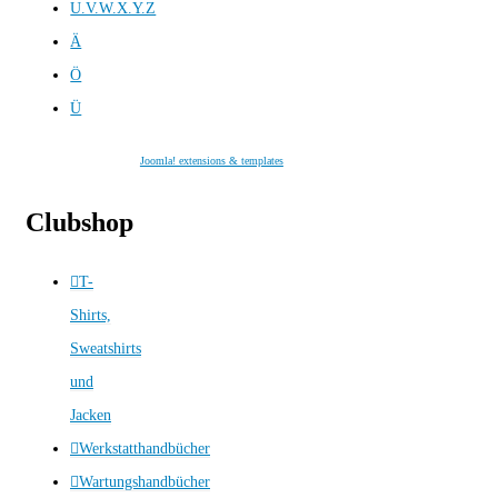
U.V.W.X.Y.Z
Ä
Ö
Ü
Joomla! extensions & templates
Clubshop
T-
Shirts,
Sweatshirts
und
Jacken
Werkstatthandbücher
Wartungshandbücher