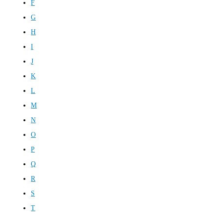
F
G
H
I
J
K
L
M
N
O
P
Q
R
S
T