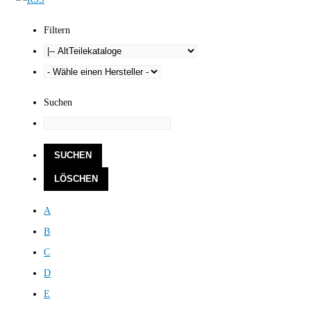
Filtern
Suchen
A
B
C
D
E