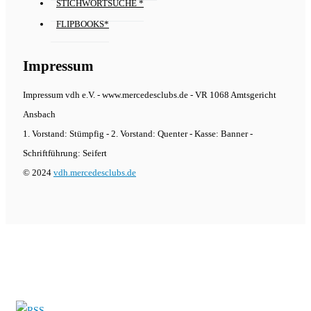
STICHWORTSUCHE *
FLIPBOOKS*
Impressum
Impressum vdh e.V. - www.mercedesclubs.de - VR 1068 Amtsgericht
Ansbach
1. Vorstand: Stümpfig - 2. Vorstand: Quenter - Kasse: Banner -
Schriftführung: Seifert
© 2024
vdh.mercedesclubs.de