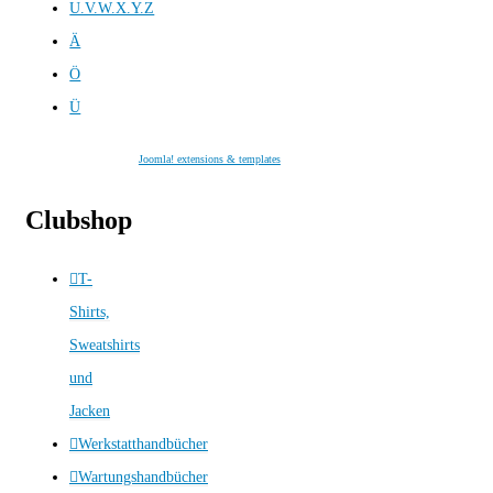
U.V.W.X.Y.Z
Ä
Ö
Ü
Joomla! extensions & templates
Clubshop
T-
Shirts,
Sweatshirts
und
Jacken
Werkstatthandbücher
Wartungshandbücher