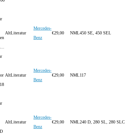
 00
ür
Mercedes-
AltLiteratur
€
29,00
NML
450 SE, 450 SEL
pen
Benz
...
ür
Mercedes-
or
AltLiteratur
€
29,00
NML
117
Benz
18
ür
Mercedes-
AltLiteratur
€
29,00
NML
240 D, 280 SL, 280 SLC
Benz
KD