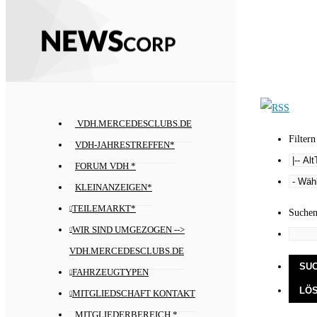
VDH.MERCEDESCLUBS.DE
Filtern
VDH-JAHRESTREFFEN*
FORUM VDH *
KLEINANZEIGEN*
TEILEMARKT*
Suche
WIR SIND UMGEZOGEN -->
VDH.MERCEDESCLUBS.DE
FAHRZEUGTYPEN
MITGLIEDSCHAFT KONTAKT
MITGLIEDERBEREICH *