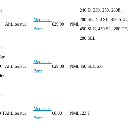
ür
240 D, 230, 250, 280E,
Mercedes-
280 SE, 450 SE, 450 SEL,
AltLiteratur
€
29,00
NML
Benz
450 SLC, 450 SL, 280 CE,
280 SEL
ür
Der
Mercedes-
D
AltLiteratur
€
29,00
NML
450 SLC 5.0
Benz
ärz
ür
Mercedes-
3 T
AltLiteratur
€
0,00
NML
123 T
Benz
-