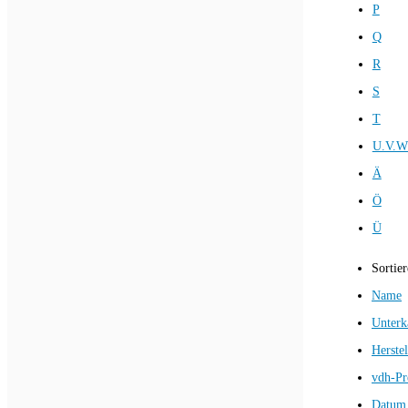
P
Q
R
S
T
U.V.W
Ä
Ö
Ü
Sortie
Name
Unterk
Herstel
vdh-Pr
Datum