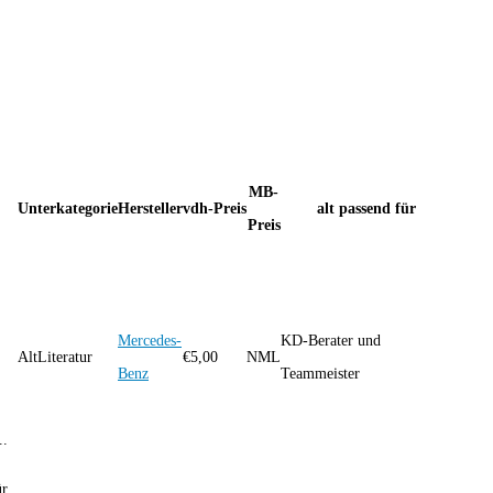
MB-
Unterkategorie
Hersteller
vdh-Preis
alt passend für
Preis
Mercedes-
KD-Berater und
AltLiteratur
€
5,00
NML
Benz
Teammeister
..
ür