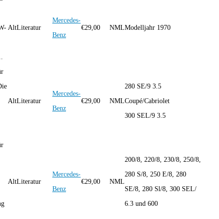
Mercedes-
W-
AltLiteratur
€
29,00
NML
Modelljahr 1970
Benz
.
ür
Die
280 SE/9 3.5
Mercedes-
AltLiteratur
€
29,00
NML
Coupé/Cabriolet
Benz
300 SEL/9 3.5
ür
200/8, 220/8, 230/8, 250/8,
Mercedes-
280 S/8, 250 E/8, 280
AltLiteratur
€
29,00
NML
Benz
SE/8, 280 Sl/8, 300 SEL/
ng
6.3 und 600