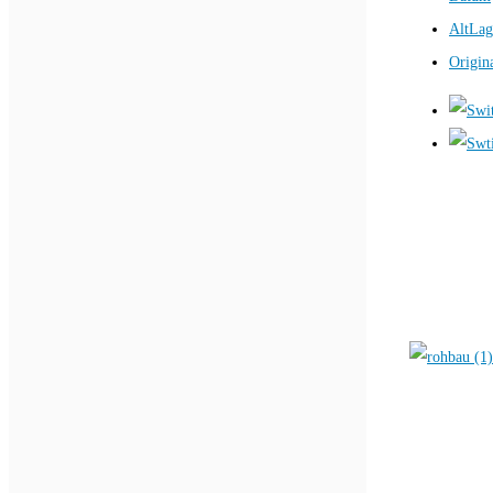
AltLag
Origin