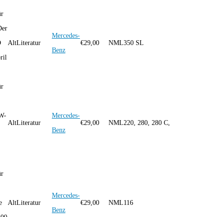
ür
Der
Mercedes-
D
AltLiteratur
€
29,00
NML
350 SL
Benz
ril
ür
W-
Mercedes-
AltLiteratur
€
29,00
NML
220, 280, 280 C,
Benz
ür
Mercedes-
e
AltLiteratur
€
29,00
NML
116
Benz