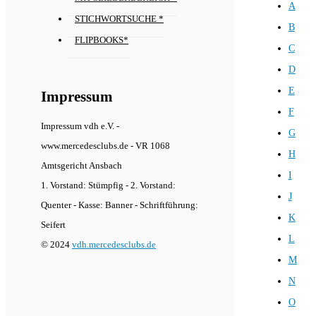
A
STICHWORTSUCHE *
B
FLIPBOOKS*
C
D
E
Impressum
F
Impressum vdh e.V. -
G
www.mercedesclubs.de - VR 1068
H
Amtsgericht Ansbach
I
1. Vorstand: Stümpfig - 2. Vorstand:
J
Quenter - Kasse: Banner - Schriftführung:
K
Seifert
L
© 2024
vdh.mercedesclubs.de
M
N
O