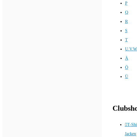
P
Q
R
S
T
U.V.W
Ä
Ö
Ü
Clubsh
T-Shi
Jacken