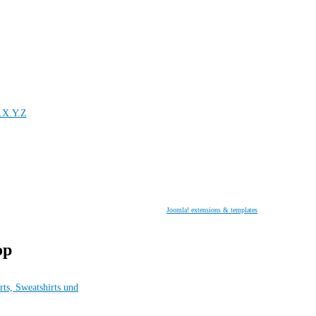
.X.Y.Z
Joomla! extensions & templates
op
rts, Sweatshirts und