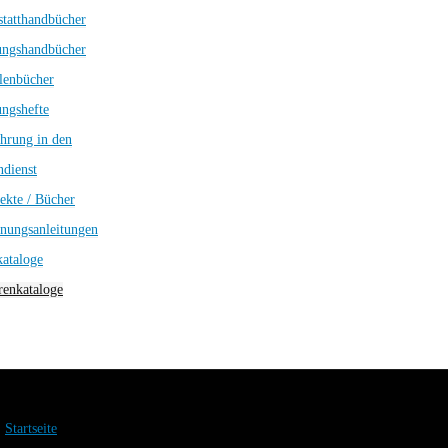
tatthandbücher
ungshandbücher
lenbücher
ngshefte
hrung in den
dienst
ekte / Bücher
nungsanleitungen
kataloge
enkataloge
Startseite