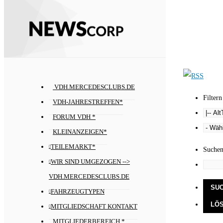
VDH.MERCEDESCLUBS.DE
Filtern
VDH-JAHRESTREFFEN*
FORUM VDH *
KLEINANZEIGEN*
TEILEMARKT*
Suche
WIR SIND UMGEZOGEN -->
VDH.MERCEDESCLUBS.DE
FAHRZEUGTYPEN
MITGLIEDSCHAFT KONTAKT
MITGLIEDERBEREICH *