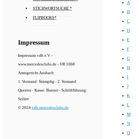
A
STICHWORTSUCHE *
B
FLIPBOOKS*
C
D
E
Impressum
F
Impressum vdh e.V. -
G
www.mercedesclubs.de - VR 1068
H
Amtsgericht Ansbach
I
1. Vorstand: Stümpfig - 2. Vorstand:
J
Quenter - Kasse: Banner - Schriftführung:
K
Seifert
L
© 2024
vdh.mercedesclubs.de
M
N
O