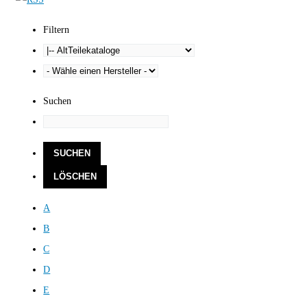
Filtern
Suchen
A
B
C
D
E