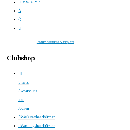
U.V.W.X.Y.Z
Ä
Ö
Ü
Joomla! extensions & templates
Clubshop
T-
Shirts,
Sweatshirts
und
Jacken
Werkstatthandbücher
Wartungshandbücher