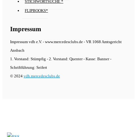
STICHWORTSUCHE *
FLIPBOOKS*
Impressum
Impressum vdh e.V. - www.mercedesclubs.de - VR 1068 Amtsgericht
Ansbach
1. Vorstand: Stümpfig - 2. Vorstand: Quenter - Kasse: Banner -
Schriftführung: Seifert
© 2024
vdh.mercedesclubs.de