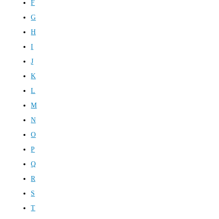
F
G
H
I
J
K
L
M
N
O
P
Q
R
S
T