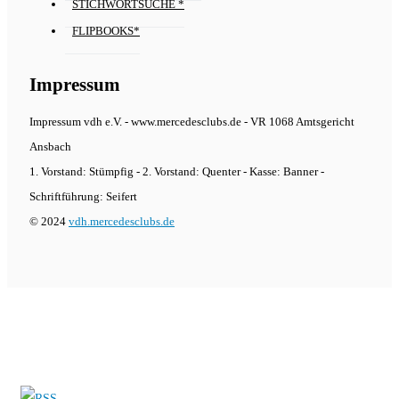
STICHWORTSUCHE *
FLIPBOOKS*
Impressum
Impressum vdh e.V. - www.mercedesclubs.de - VR 1068 Amtsgericht
Ansbach
1. Vorstand: Stümpfig - 2. Vorstand: Quenter - Kasse: Banner -
Schriftführung: Seifert
© 2024
vdh.mercedesclubs.de