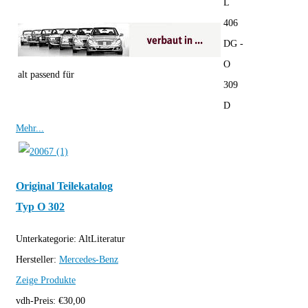
L
406
DG -
O
alt passend für
309
D
Mehr...
Original Teilekatalog
Typ O 302
Unterkategorie:
AltLiteratur
Hersteller:
Mercedes-Benz
Zeige Produkte
vdh-Preis:
€
30,00