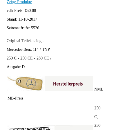
Zeige Produkte
vdh-Preis:
€
50,00
Stand:
11-10-2017
Seitenaufrufe:
5526
Original Teilekatalog -
Mercedes-Benz 114 / TYP
250 C • 250 CE • 280 CE /
Ausgabe D...
NML
MB-Preis
250
C,
250