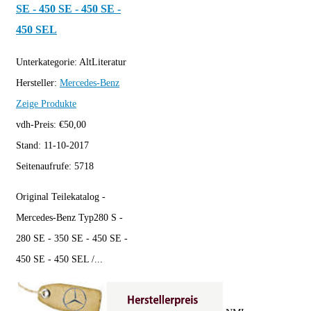
SE - 450 SE - 450 SE -
450 SEL
Unterkategorie:
AltLiteratur
Hersteller:
Mercedes-Benz
Zeige Produkte
vdh-Preis:
€
50,00
Stand:
11-10-2017
Seitenaufrufe:
5718
Original Teilekatalog -
Mercedes-Benz Typ280 S -
280 SE - 350 SE - 450 SE -
450 SE - 450 SEL /...