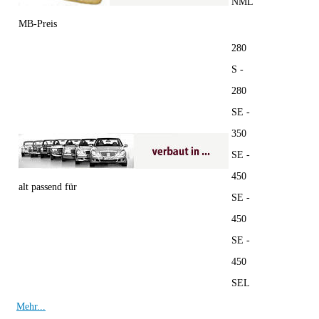
NML
MB-Preis
280
S -
280
SE -
350
SE -
450
alt passend für
SE -
450
SE -
450
SEL
Mehr...