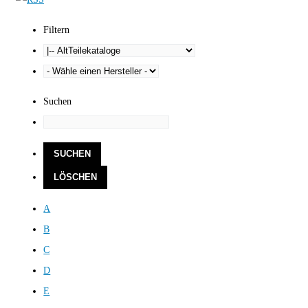
Filtern
Suchen
A
B
C
D
E