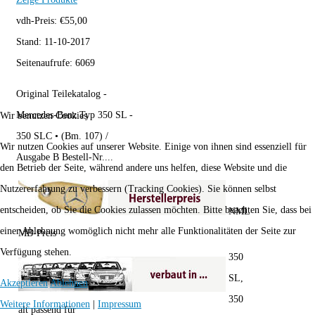
vdh-Preis:
€
55,00
Stand:
11-10-2017
Seitenaufrufe:
6069
Original Teilekatalog -
Mercedes-Benz Typ 350 SL -
Wir benutzen Cookies
350 SLC • (Bm. 107) /
Wir nutzen Cookies auf unserer Website. Einige von ihnen sind essenziell für
Ausgabe B Bestell-Nr....
den Betrieb der Seite, während andere uns helfen, diese Website und die
Nutzererfahrung zu verbessern (Tracking Cookies). Sie können selbst
entscheiden, ob Sie die Cookies zulassen möchten. Bitte beachten Sie, dass bei
NML
einer Ablehnung womöglich nicht mehr alle Funktionalitäten der Seite zur
MB-Preis
Verfügung stehen.
350
SL,
Akzeptieren
Ablehnen
350
Weitere Informationen
|
Impressum
alt passend für