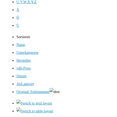
U.V.W.X.Y.Z
Ä
Ö
Ü
Sortieren
Name
Unterkategorie
Hersteller
vdh-Preis
Datum
AltLagerort
Original-Teilenummer