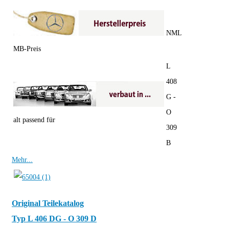
NML
MB-Preis
L
408
G -
O
alt passend für
309
B
Mehr...
Original Teilekatalog
Typ L 406 DG - O 309 D