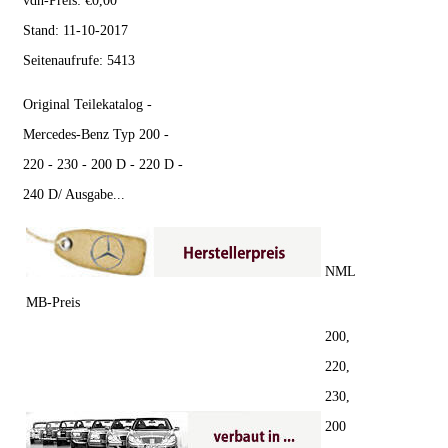
vdh-Preis:
€
0,00
Stand:
11-10-2017
Seitenaufrufe:
5413
Original Teilekatalog -
Mercedes-Benz Typ 200 -
220 - 230 - 200 D - 220 D -
240 D/ Ausgabe...
NML
MB-Preis
200,
220,
230,
200