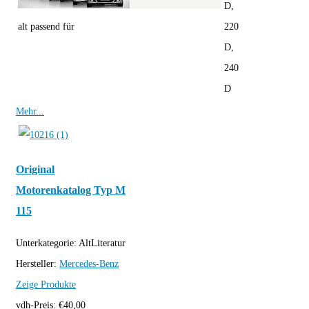
D,
alt passend für
220
D,
240
D
Mehr...
Original
Motorenkatalog Typ M
115
Unterkategorie:
AltLiteratur
Hersteller:
Mercedes-Benz
Zeige Produkte
vdh-Preis:
€
40,00