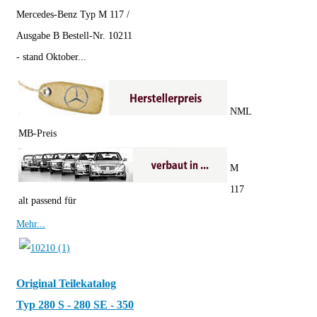
Mercedes-Benz Typ M 117 /
Ausgabe B Bestell-Nr. 10211
- stand Oktober...
NML
MB-Preis
M
117
alt passend für
Mehr...
Original Teilekatalog
Typ 280 S - 280 SE - 350