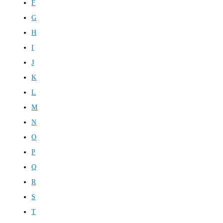
F
G
H
I
J
K
L
M
N
O
P
Q
R
S
T