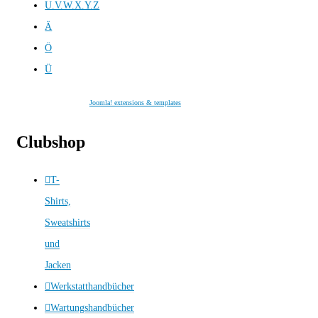
U.V.W.X.Y.Z
Ä
Ö
Ü
Joomla! extensions & templates
Clubshop
T-
Shirts,
Sweatshirts
und
Jacken
Werkstatthandbücher
Wartungshandbücher