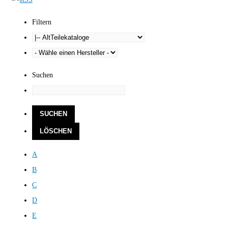
Filtern
Suchen
A
B
C
D
E