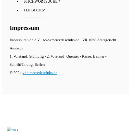
STICHWORTSUCHE *
FLIPBOOKS*
Impressum
Impressum vdh e.V. - www.mercedesclubs.de - VR 1068 Amtsgericht
Ansbach
1. Vorstand: Stümpfig - 2. Vorstand: Quenter - Kasse: Banner -
Schriftführung: Seifert
© 2024
vdh.mercedesclubs.de