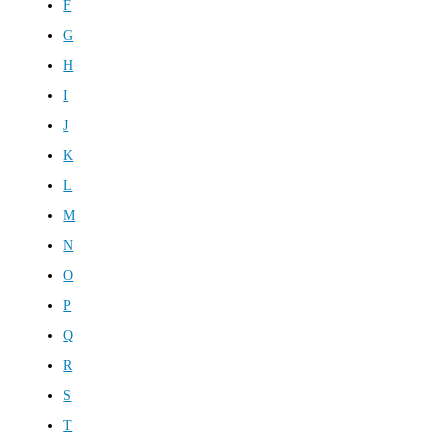
F
G
H
I
J
K
L
M
N
O
P
Q
R
S
T