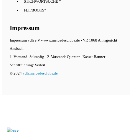
STICHWORTSUCHE *
FLIPBOOKS*
Impressum
Impressum vdh e.V. - www.mercedesclubs.de - VR 1068 Amtsgericht
Ansbach
1. Vorstand: Stümpfig - 2. Vorstand: Quenter - Kasse: Banner -
Schriftführung: Seifert
© 2024
vdh.mercedesclubs.de