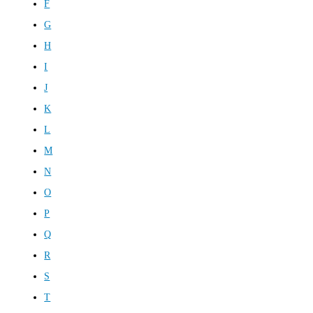
F
G
H
I
J
K
L
M
N
O
P
Q
R
S
T