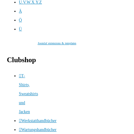
U.V.W.X.Y.Z
Ä
Ö
Ü
Joomla! extensions & templates
Clubshop
T-
Shirts,
Sweatshirts
und
Jacken
Werkstatthandbücher
Wartungshandbücher