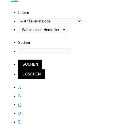
Filtern
Suchen
A
B
C
D
E