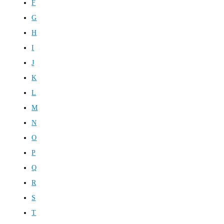
F
G
H
I
J
K
L
M
N
O
P
Q
R
S
T