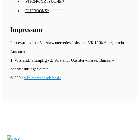
STICHWORTSUCHE *
FLIPBOOKS*
Impressum
Impressum vdh e.V. - www.mercedesclubs.de - VR 1068 Amtsgericht
Ansbach
1. Vorstand: Stümpfig - 2. Vorstand: Quenter - Kasse: Banner -
Schriftführung: Seifert
© 2024
vdh.mercedesclubs.de