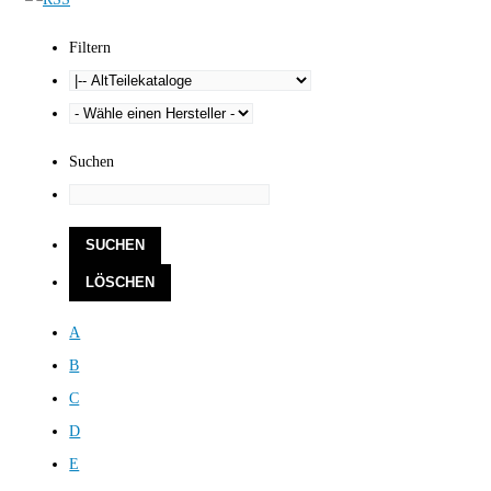
Filtern
Suchen
A
B
C
D
E