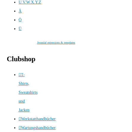
U.V.W.X.Y.Z
Ä
Ö
Ü
Joomla! extensions & templates
Clubshop
T-
Shirts,
Sweatshirts
und
Jacken
Werkstatthandbücher
Wartungshandbücher