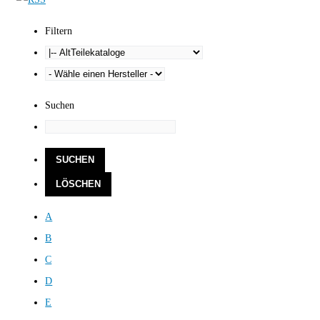
Filtern
Suchen
A
B
C
D
E