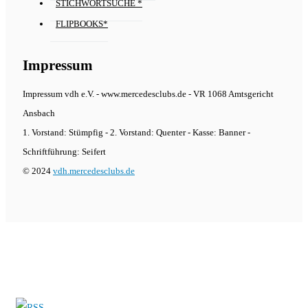
STICHWORTSUCHE *
FLIPBOOKS*
Impressum
Impressum vdh e.V. - www.mercedesclubs.de - VR 1068 Amtsgericht
Ansbach
1. Vorstand: Stümpfig - 2. Vorstand: Quenter - Kasse: Banner -
Schriftführung: Seifert
© 2024
vdh.mercedesclubs.de