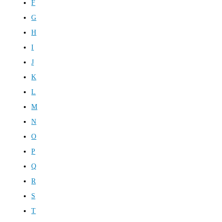
F
G
H
I
J
K
L
M
N
O
P
Q
R
S
T