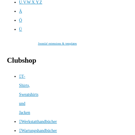
U.V.W.X.Y.Z
Ä
Ö
Ü
Joomla! extensions & templates
Clubshop
T-
Shirts,
Sweatshirts
und
Jacken
Werkstatthandbücher
Wartungshandbücher