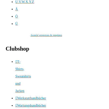
U.V.W.X.Y.Z
Ä
Ö
Ü
Joomla! extensions & templates
Clubshop
T-
Shirts,
Sweatshirts
und
Jacken
Werkstatthandbücher
Wartungshandbücher