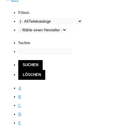
Filtern
Suchen
A
B
C
D
E