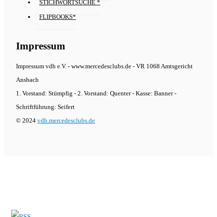
STICHWORTSUCHE *
FLIPBOOKS*
Impressum
Impressum vdh e.V. - www.mercedesclubs.de - VR 1068 Amtsgericht
Ansbach
1. Vorstand: Stümpfig - 2. Vorstand: Quenter - Kasse: Banner -
Schriftführung: Seifert
© 2024
vdh.mercedesclubs.de