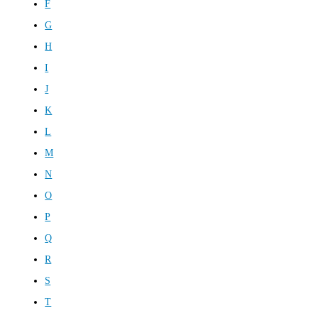
F
G
H
I
J
K
L
M
N
O
P
Q
R
S
T