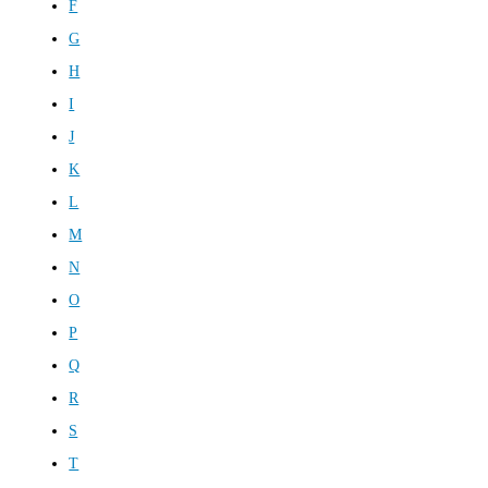
F
G
H
I
J
K
L
M
N
O
P
Q
R
S
T