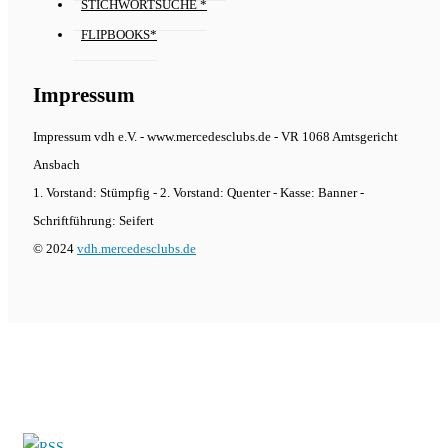
STICHWORTSUCHE *
FLIPBOOKS*
Impressum
Impressum vdh e.V. - www.mercedesclubs.de - VR 1068 Amtsgericht
Ansbach
1. Vorstand: Stümpfig - 2. Vorstand: Quenter - Kasse: Banner -
Schriftführung: Seifert
© 2024
vdh.mercedesclubs.de