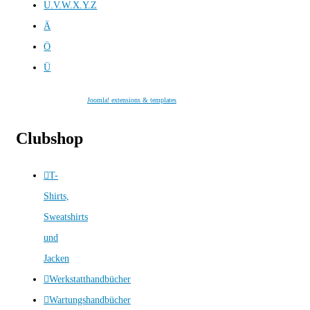
U.V.W.X.Y.Z
Ä
Ö
Ü
Joomla! extensions & templates
Clubshop
T-
Shirts,
Sweatshirts
und
Jacken
Werkstatthandbücher
Wartungshandbücher