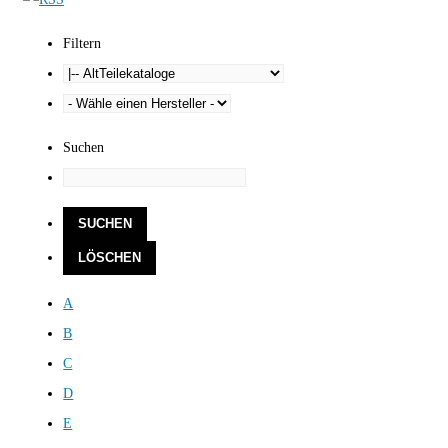
Filtern
Suchen
A
B
C
D
E