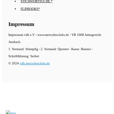
STICHWORTSUCHE *
FLIPBOOKS*
Impressum
Impressum vdh e.V. - www.mercedesclubs.de - VR 1068 Amtsgericht
Ansbach
1. Vorstand: Stümpfig - 2. Vorstand: Quenter - Kasse: Banner -
Schriftführung: Seifert
© 2024
vdh.mercedesclubs.de