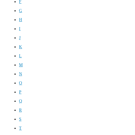
F
G
H
I
J
K
L
M
N
O
P
Q
R
S
T