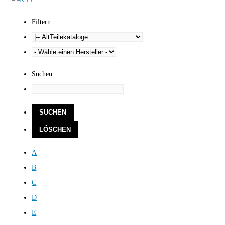
Filtern
Suchen
A
B
C
D
E