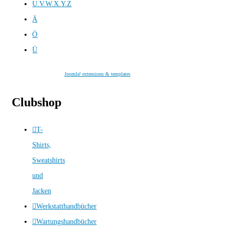
U.V.W.X.Y.Z
Ä
Ö
Ü
Joomla! extensions & templates
Clubshop
T-
Shirts,
Sweatshirts
und
Jacken
Werkstatthandbücher
Wartungshandbücher